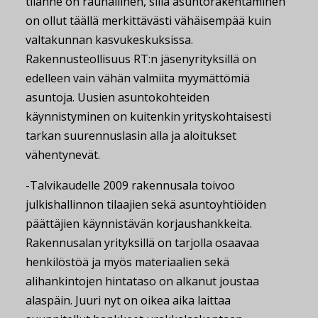
tilanne on rauhallinen, sillä asuntorakentaminen
on ollut täällä merkittävästi vähäisempää kuin
valtakunnan kasvukeskuksissa.
Rakennusteollisuus RT:n jäsenyrityksillä on
edelleen vain vähän valmiita myymättömiä
asuntoja. Uusien asuntokohteiden
käynnistyminen on kuitenkin yrityskohtaisesti
tarkan suurennuslasin alla ja aloitukset
vähentynevät.
-Talvikaudelle 2009 rakennusala toivoo
julkishallinnon tilaajien sekä asuntoyhtiöiden
päättäjien käynnistävän korjaushankkeita.
Rakennusalan yrityksillä on tarjolla osaavaa
henkilöstöä ja myös materiaalien sekä
alihankintojen hintataso on alkanut joustaa
alaspäin. Juuri nyt on oikea aika laittaa