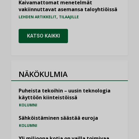
Kaivamattomat menetelmät
vakiinnuttavat asemansa taloyhtiöissä
,
LEHDEN ARTIKKELIT
TILAAJILLE
KATSO KAIKKI
NÄKÖKULMIA
Puheista tekoihin – uusin teknologia
käyttöön kiinteistöissä
KOLUMNI
Sähköistäminen säästää euroja
KOLUMNI
Yli miljoona kotia on vailla toimivaa