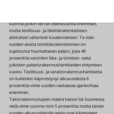
lisääntyivät jopa 50 prosenttia ja ra-kennusluvat
sitäkin runsaammin. Myös julkisessa
palvelurakentamisessa kohteita aloitettiin viime
vuonna jonkin verran edellisvuotta enemmän,
mutta teollisuus- ja liiketilarakentamisen
aloitukset vähenivät kuudenneksen. Tä-män
vuoden alusta toimitilarakentaminen on
supistunut huomattavan paljon, jopa 40
prosenttia varsinkin liike- ja toimisto- sekä
julkisten palvelurakennushankkeiden ehtymisen
vuoksi. Teollisuus- ja varastorakennushankkeita
on kuitenkin käynnistynyt alkuvuodesta 6
prosenttia viime vuoden vastaavaa ajankohtaa
enemmän.
Talonrakennuslupien määrä kasvoi Itä-Suomessa
vielä viime vuonna noin 5 prosenttia mutta tämän
vuoden alkupuoliskolla nekin ovat kääntyneet