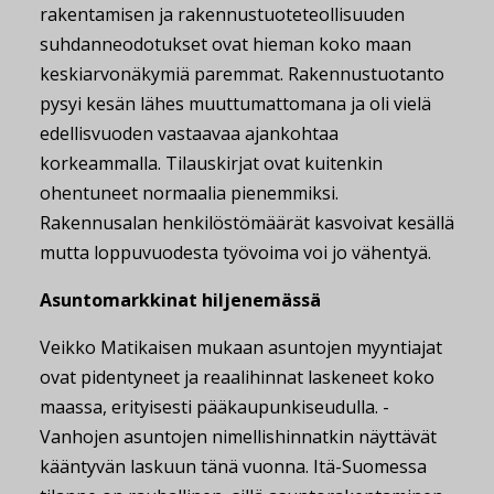
rakentamisen ja rakennustuoteteollisuuden
suhdanneodotukset ovat hieman koko maan
keskiarvonäkymiä paremmat. Rakennustuotanto
pysyi kesän lähes muuttumattomana ja oli vielä
edellisvuoden vastaavaa ajankohtaa
korkeammalla. Tilauskirjat ovat kuitenkin
ohentuneet normaalia pienemmiksi.
Rakennusalan henkilöstömäärät kasvoivat kesällä
mutta loppuvuodesta työvoima voi jo vähentyä.
Asuntomarkkinat hiljenemässä
Veikko Matikaisen mukaan asuntojen myyntiajat
ovat pidentyneet ja reaalihinnat laskeneet koko
maassa, erityisesti pääkaupunkiseudulla. -
Vanhojen asuntojen nimellishinnatkin näyttävät
kääntyvän laskuun tänä vuonna. Itä-Suomessa