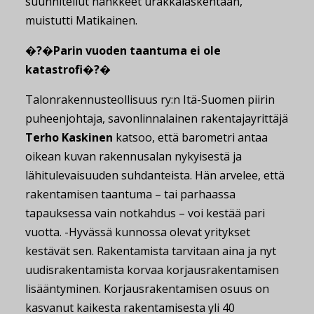
suunnitellut hankkeet urakkalaskentaan,
muistutti Matikainen.
�?�Parin vuoden taantuma ei ole
katastrofi�?�
Talonrakennusteollisuus ry:n Itä-Suomen piirin
puheenjohtaja, savonlinnalainen rakentajayrittäjä
Terho Kaskinen
katsoo, että barometri antaa
oikean kuvan rakennusalan nykyisestä ja
lähitulevaisuuden suhdanteista. Hän arvelee, että
rakentamisen taantuma – tai parhaassa
tapauksessa vain notkahdus – voi kestää pari
vuotta. -Hyvässä kunnossa olevat yritykset
kestävät sen. Rakentamista tarvitaan aina ja nyt
uudisrakentamista korvaa korjausrakentamisen
lisääntyminen. Korjausrakentamisen osuus on
kasvanut kaikesta rakentamisesta yli 40