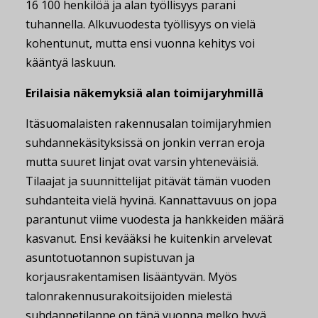
16 100 henkilöä ja alan työllisyys parani
tuhannella. Alkuvuodesta työllisyys on vielä
kohentunut, mutta ensi vuonna kehitys voi
kääntyä laskuun.
Erilaisia näkemyksiä alan toimijaryhmillä
Itäsuomalaisten rakennusalan toimijaryhmien
suhdannekäsityksissä on jonkin verran eroja
mutta suuret linjat ovat varsin yhteneväisiä.
Tilaajat ja suunnittelijat pitävät tämän vuoden
suhdanteita vielä hyvinä. Kannattavuus on jopa
parantunut viime vuodesta ja hankkeiden määrä
kasvanut. Ensi kevääksi he kuitenkin arvelevat
asuntotuotannon supistuvan ja
korjausrakentamisen lisääntyvän. Myös
talonrakennusurakoitsijoiden mielestä
suhdannetilanne on tänä vuonna melko hyvä