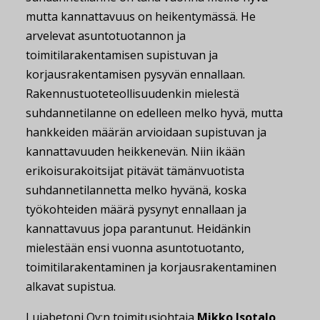
mutta kannattavuus on heikentymässä. He
arvelevat asuntotuotannon ja
toimitilarakentamisen supistuvan ja
korjausrakentamisen pysyvän ennallaan.
Rakennustuoteteollisuudenkin mielestä
suhdannetilanne on edelleen melko hyvä, mutta
hankkeiden määrän arvioidaan supistuvan ja
kannattavuuden heikkenevän. Niin ikään
erikoisurakoitsijat pitävät tämänvuotista
suhdannetilannetta melko hyvänä, koska
työkohteiden määrä pysynyt ennallaan ja
kannattavuus jopa parantunut. Heidänkin
mielestään ensi vuonna asuntotuotanto,
toimitilarakentaminen ja korjausrakentaminen
alkavat supistua.
Lujabetoni Oy:n toimitusjohtaja
Mikko Isotalo