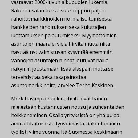
vastaavat 2000-luvun alkupuolen lukemia.
Rakennusalan tulevaisuus riippuu paljon
rahoitusmarkkinoiden normalisoitumisesta
hankkeiden rahoituksen sekä kuluttajien
luottamuksen palautumiseksi. Myymättömien
asuntojen määrä ei vielä hirvitä mutta niitä
näyttää nyt valmistuvan kysyntää enemmän.
Vanhojen asuntojen hinnat joutuvat näillä
näkymin joustamaan lisää alaspäin mutta se
tervehdyttää sekä tasapainottaa
asuntomarkkinoita, arvelee Terho Kaskinen.
Merkittävimpiä huolenaiheita ovat hänen
mielestään kustannusten nousu ja suhdanteiden
heikkeneminen. Osalla yrityksistä on yhä pulaa
ammattitaitoisesta työvoimasta. Rakentaminen
työllisti viime vuonna Itä-Suomessa keskimäärin