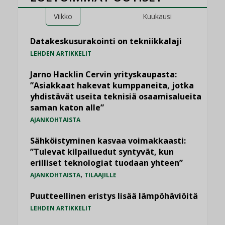
Viikko
Kuukausi
Datakeskusurakointi on tekniikkalaji
LEHDEN ARTIKKELIT
Jarno Hacklin Cervin yrityskaupasta:
”Asiakkaat hakevat kumppaneita, jotka
yhdistävät useita teknisiä osaamisalueita
saman katon alle”
AJANKOHTAISTA
Sähköistyminen kasvaa voimakkaasti:
”Tulevat kilpailuedut syntyvät, kun
erilliset teknologiat tuodaan yhteen”
,
AJANKOHTAISTA
TILAAJILLE
Puutteellinen eristys lisää lämpöhäviöitä
LEHDEN ARTIKKELIT