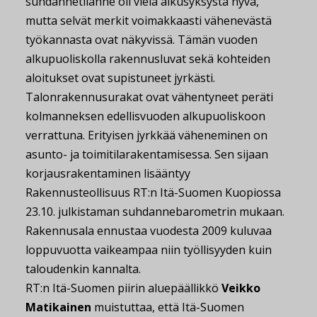
suhdannetilanne oli vielä alkusyksystä hyvä,
mutta selvät merkit voimakkaasti vähenevästä
työkannasta ovat näkyvissä. Tämän vuoden
alkupuoliskolla rakennusluvat sekä kohteiden
aloitukset ovat supistuneet jyrkästi.
Talonrakennusurakat ovat vähentyneet peräti
kolmanneksen edellisvuoden alkupuoliskoon
verrattuna. Erityisen jyrkkää väheneminen on
asunto- ja toimitilarakentamisessa. Sen sijaan
korjausrakentaminen lisääntyy
Rakennusteollisuus RT:n Itä-Suomen Kuopiossa
23.10. julkistaman suhdannebarometrin mukaan.
Rakennusala ennustaa vuodesta 2009 kuluvaa
loppuvuotta vaikeampaa niin työllisyyden kuin
taloudenkin kannalta.
RT:n Itä-Suomen piirin aluepäällikkö
Veikko
Matikainen
muistuttaa, että Itä-Suomen