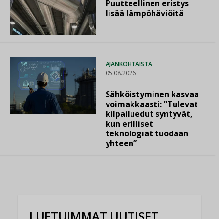
Puutteellinen eristys
lisää lämpöhäviöitä
AJANKOHTAISTA
05.08.2026
Sähköistyminen kasvaa
voimakkaasti: ”Tulevat
kilpailuedut syntyvät,
kun erilliset
teknologiat tuodaan
yhteen”
LUETUIMMAT UUTISET