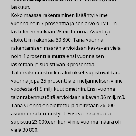
laskuun.
Koko maassa rakentaminen lisääntyi viime
vuonna noin 7 prosenttia ja sen arvo oli VTT:n
laskelmien mukaan 28 mrd. euroa. Asuntoja
aloitettiin rakentaa 30 800. Tänä vuonna
rakentamisen määrän arvioidaan kasvavan vielä
noin 4 prosenttia mutta ensi vuonna sen
lasketaan jo supistuvan 3 prosenttia.
Talonrakennustöiden aloitukset supistuvat tänä
vuonna jopa 25 prosenttia eli neljänneksen viime
vuodesta 41,5 milj. kuutiometriin. Ensi vuonna
talonrakennustöitä arvioidaan alkavan 36 milj. m3.
Tänä vuonna on aloitettu ja aloitetaan 26 000
asunnon raken-nustyöt. Ensi vuonna määrä
supistuu 23 000:een kun viime vuonna määrä oli
vielä 30 800.