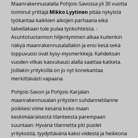
Maanrakennusalalla Pohjois-Savossa yli 30 vuotta
toiminut yrittäjä
Mikko Lyytinen
pitää nykyistä
työkantaa kaikkien aikojen parhaana eikä
talvellakaan tule pulaa työkohteista. -
Asuntotuotannon hiljentyminen alkaa kuitenkin
näkyä maanrakennusalallakin ja ensi kesä sekä
loppuvuosi ovat kysy-mysmerkkejä. Kahdeksan
vuoden vilkas kasvukausi alalla saattaa katketa.
Joillakin yrityksillä on jo nyt konekantaa
merkittävästi vapaana.
Pohjois-Savon ja Pohjois-Karjalan
maanrakennusalan yritysten suhdannetilanne
poikkesi viime kesänä koko maan
keskimääräisestä tilanteesta parempaan
suuntaan. Hyvänä tilannetta piti puolet
yrityksistä, tyydyttävänä kaksi viidestä ja heikkona