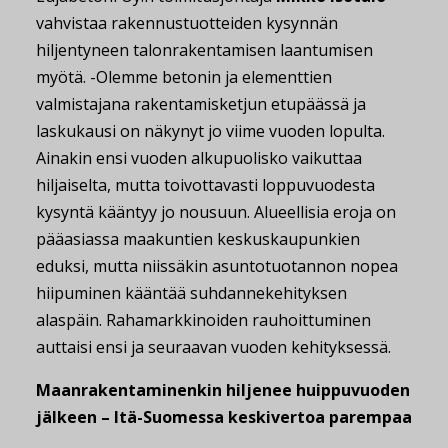
vahvistaa rakennustuotteiden kysynnän
hiljentyneen talonrakentamisen laantumisen
myötä. -Olemme betonin ja elementtien
valmistajana rakentamisketjun etupäässä ja
laskukausi on näkynyt jo viime vuoden lopulta.
Ainakin ensi vuoden alkupuolisko vaikuttaa
hiljaiselta, mutta toivottavasti loppuvuodesta
kysyntä kääntyy jo nousuun. Alueellisia eroja on
pääasiassa maakuntien keskuskaupunkien
eduksi, mutta niissäkin asuntotuotannon nopea
hiipuminen kääntää suhdannekehityksen
alaspäin. Rahamarkkinoiden rauhoittuminen
auttaisi ensi ja seuraavan vuoden kehityksessä.
Maanrakentaminenkin hiljenee huippuvuoden
jälkeen – Itä-Suomessa keskivertoa parempaa