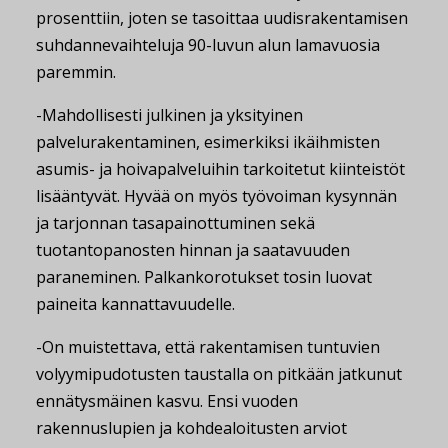
prosenttiin, joten se tasoittaa uudisrakentamisen
suhdannevaihteluja 90-luvun alun lamavuosia
paremmin.
-Mahdollisesti julkinen ja yksityinen
palvelurakentaminen, esimerkiksi ikäihmisten
asumis- ja hoivapalveluihin tarkoitetut kiinteistöt
lisääntyvät. Hyvää on myös työvoiman kysynnän
ja tarjonnan tasapainottuminen sekä
tuotantopanosten hinnan ja saatavuuden
paraneminen. Palkankorotukset tosin luovat
paineita kannattavuudelle.
-On muistettava, että rakentamisen tuntuvien
volyymipudotusten taustalla on pitkään jatkunut
ennätysmäinen kasvu. Ensi vuoden
rakennuslupien ja kohdealoitusten arviot