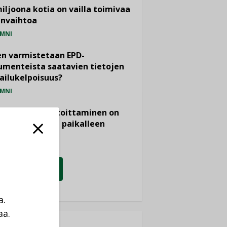
miljoona kotia on vailla toimivaa
anvaihtoa
MNI
n varmistetaan EPD-
menteista saatavien tietojen
ailukelpoisuus?
MNI
- ja viemärimitoittaminen on
htänyt ajassa paikalleen
PIDE
KATSO KAIKKI
a.
aa.