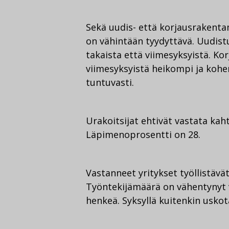
Sekä uudis- että korjausrakenta
on vähintään tyydyttävä. Uudist
takaista että viimesyksyistä. Ko
viimesyksyistä heikompi ja koh
tuntuvasti.
Urakoitsijat ehtivät vastata ka
Läpimenoprosentti on 28.
Vastanneet yritykset työllistävät
Työntekijämäärä on vähentynyt v
henkeä. Syksyllä kuitenkin uskot