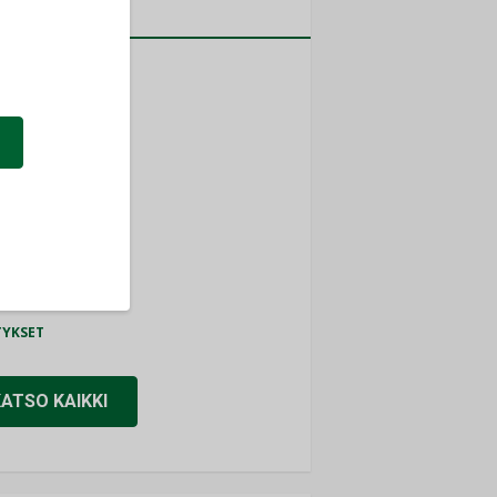
a
MITYKSET
ti
TYKSET
ir
TYKSET
nlund Oy
TYKSET
eider Electric
TYKSET
KATSO KAIKKI