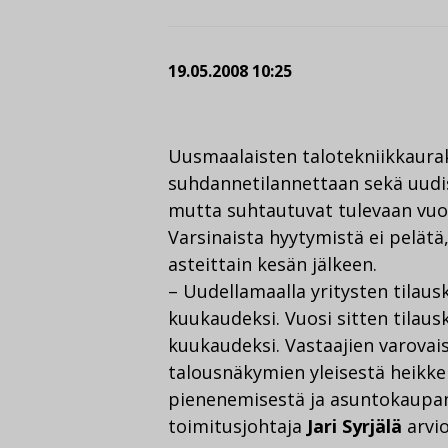
19.05.2008 10:25
Uusmaalaisten talotekniikkaurak
suhdannetilannettaan sekä uudis
mutta suhtautuvat tulevaan vu
Varsinaista hyytymistä ei pelät
asteittain kesän jälkeen.
– Uudellamaalla yritysten tilaus
kuukaudeksi. Vuosi sitten tilausk
kuukaudeksi. Vastaajien varovais
talousnäkymien yleisestä heikk
pienenemisestä ja asuntokaupan 
toimitusjohtaja
Jari Syrjälä
arvio