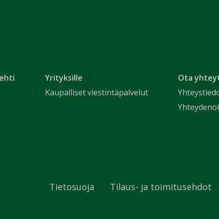
ehti
Yrityksille
Ota yhtey
Kaupalliset viestintäpalvelut
Yhteystied
Yhteydeno
Tietosuoja
Tilaus- ja toimitusehdot