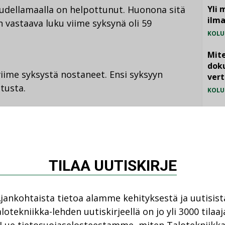
dellamaalla on helpottunut. Huonona sitä
Yli 
ilm
n vastaava luku viime syksynä oli 59
KOLU
Mite
doku
 viime syksystä nostaneet. Ensi syksyyn
vert
tusta.
KOLU
Vesi
jämä
lla ja laski 10 prosentilla vastaajista.
MIELI
vuonna kuvasi joka toinen hyväksi,
oksi 20 prosenttia. Kannattavuuden
TILAA UUTISKIRJE
prosenttia ja paranemiseen 30 prosenttia.
jankohtaista tietoa alamme kehityksestä ja uutisist
astasi 28 uusmaalaista yritystä.
lotekniikka-lehden uutiskirjeellä on jo yli 3000 tilaaj
vät 2008