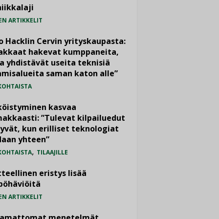
iikkalaji
EN ARTIKKELIT
o Hacklin Cervin yrityskaupasta:
iakkaat hakevat kumppaneita,
a yhdistävät useita teknisiä
misalueita saman katon alle”
KOHTAISTA
köistyminen kasvaa
akkaasti: ”Tulevat kilpailuedut
yvät, kun erilliset teknologiat
daan yhteen”
,
KOHTAISTA
TILAAJILLE
teellinen eristys lisää
pöhäviöitä
EN ARTIKKELIT
vamattomat menetelmät