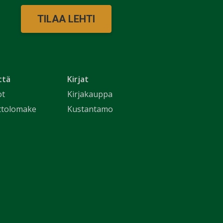
TILAA LEHTI
ttä
Kirjat
ot
Kirjakauppa
ttolomake
Kustantamo