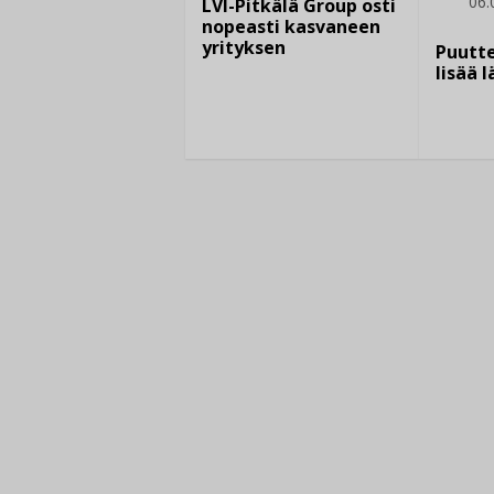
06.
LVI-Pitkälä Group osti
nopeasti kasvaneen
yrityksen
Puutte
lisää 