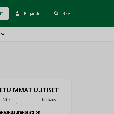
Kirjaudu
Hae
HTI
ETUIMMAT UUTISET
Viikko
Kuukausi
keskusurakointi on