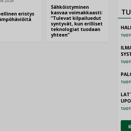
08.2026
Sähköistyminen
TU
kasvaa voimakkaasti:
ellinen eristys
”Tulevat kilpailuedut
lämpöhäviöitä
syntyvät, kun erilliset
HAL
teknologiat tuodaan
yhteen”
TUOT
ILM
SYS
TUOT
PAL
TUOT
LAT
UP
TUOT