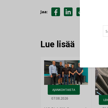
Jaa:
JAA
JAA
KOPIOI
FACEBOOKISSA
LINKEDINISSÄ
LINKKI
Lue lisää
AJANKOHTAISTA
07.08.2026
LEH