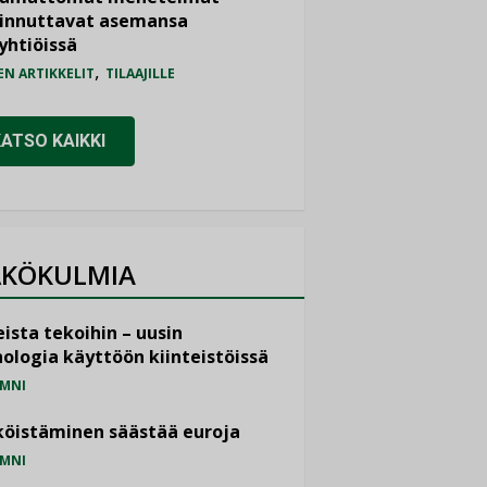
iinnuttavat asemansa
yhtiöissä
,
EN ARTIKKELIT
TILAAJILLE
KATSO KAIKKI
KÖKULMIA
ista tekoihin – uusin
ologia käyttöön kiinteistöissä
MNI
öistäminen säästää euroja
MNI