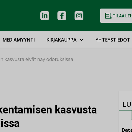
TILAA LE
MEDIAMYYNTI
KIRJAKAUPPA
YHTEYSTIEDOT
 kasvusta eivät näy odotuksissa
LU
kentamisen kasvusta
sissa
Data