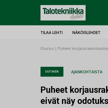
TILAA LEHTI
NÄKÖISLEHDET
Etusivu
|
Puheet korjausrakentamisen
AJANKOHTAISTA
UUTINEN
Puheet korjausra
eivät näy odotuk