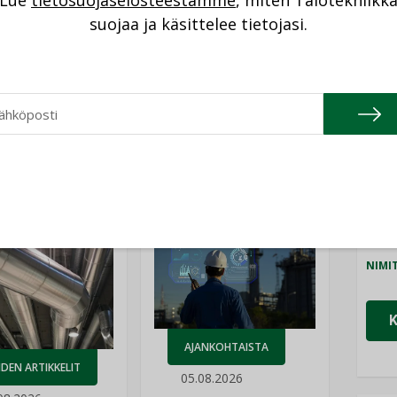
Lue
tietosuojaselosteestamme
, miten Talotekniikk
NI
suojaa ja käsittelee tietojasi.
Cons
NIMI
Refa
NIMI
Katso kaikki
Gra
NIMI
Schn
NIMI
AJANKOHTAISTA
DEN ARTIKKELIT
05.08.2026