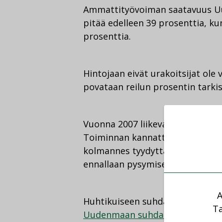
Ammattityövoiman saatavuus Uu
pitää edelleen 39 prosenttia, ku
prosenttia.
Hintojaan eivät urakoitsijat ole
povataan reilun prosentin tarkis
Vuonna 2007 liikevaihto kasvoi 70:
Toiminnan kannattavuutta viime 
kolmannes tyydyttäväksi ja heik
ennallaan pysymiseen uskoo 70 
A
Huhtikuiseen suhdannekyselyyn v
Ta
Uudenmaan suhdannetilanne ke