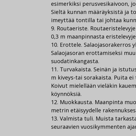
esimerkiksi perusvesikaivoon, jos
Sieltä kunnan määräyksistä ja to
imeyttää tontilla tai johtaa kun
9. Routaeriste. Routaeristelevyj
0,3 m maanpinnasta eristelevyj
10. Erottele. Salaojasorakerros 
Salaojasoran erottamiseksi muu
suodatinkangasta.
11. Turvakaista. Seinän ja istutu
m kiveys-tai sorakaista. Puita e
Koivut mielellään vieläkin kauem
köynnöksiä.
12. Muokkausta. Maanpinta muot
metrin etäisyydelle rakennukses
13. Valmista tuli. Muista tarkas
seuraavien vuosikymmenten aja