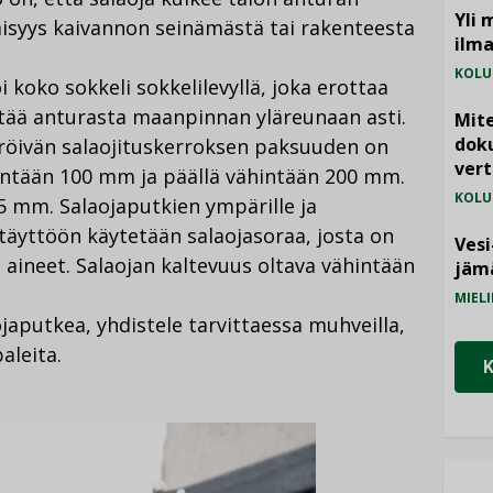
Yli 
täisyys kaivannon seinämästä tai rakenteesta
ilm
KOLU
 koko sokkeli sokkelilevyllä, joka erottaa
ltää anturasta maanpinnan yläreunaan asti.
Mite
doku
äröivän salaojituskerroksen paksuuden on
vert
ähintään 100 mm ja päällä vähintään 200 mm.
KOLU
 mm. Salaojaputkien ympärille ja
täyttöön käytetään salaojasoraa, josta on
Vesi
t aineet. Salaojan kaltevuus oltava vähintään
jämä
MIELI
ojaputkea, yhdistele tarvittaessa muhveilla,
aleita.