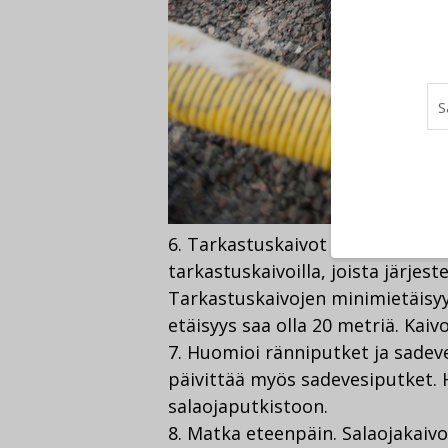
6. Tarkastuskaivot nurkille. Sala
tarkastuskaivoilla, joista järjes
Tarkastuskaivojen minimietäisyys
etäisyys saa olla 20 metriä. Kaivo
7. Huomioi ränniputket ja sadev
päivittää myös sadevesiputket. 
salaojaputkistoon.
8. Matka eteenpäin. Salaojakaivo