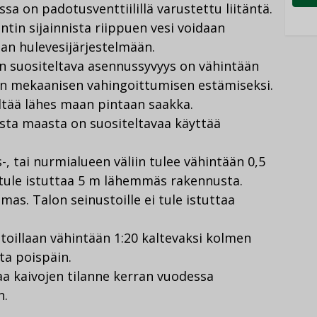
sa on padotusventtiilillä varustettu liitäntä.
ntin sijainnista riippuen vesi voidaan
nan hulevesijärjestelmään.
en suositeltava asennussyvyys on vähintään
en mekaanisen vahingoittumisen estämiseksi.
yltää lähes maan pintaan saakka.
sta maasta on suositeltavaa käyttää
s-, tai nurmialueen väliin tulee vähintään 0,5
i tule istuttaa 5 m lähemmäs rakennusta.
mas. Talon seinustoille ei tule istuttaa
oillaan vähintään 1:20 kaltevaksi kolmen
ta poispäin.
taa kaivojen tilanne kerran vuodessa
n.