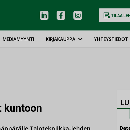
TILAA LE
MEDIAMYYNTI
KIRJAKAUPPA
YHTEYSTIEDOT
LU
t kuntoon
e näppärälle Talotekniikka-lehden
Data