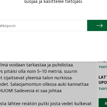
suojaa ja käsittelee tietojasi.
TU
HAL
TUOT
ILM
SYS
TUOT
ojajärjestelmä tulee varustaa
PAL
telmä voidaan tarkastaa ja puhdistaa.
TUOT
 pitäisi olla noin 5–10 metriä, suurin
LAT
t sijaitsevat yleensä talon nurkissa.
UP
edet. Salaojamontun ollessa auki kannattaa
TUOT
HUOM! Sadevesiä ei saa johtaa
sta lähtee reiätön putki josta vedet kulkevat