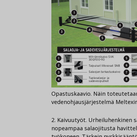
Opastuskaavio. Näin toteutetaan
vedenohjausjärjestelmä Meltexin
2. Kaivuutyöt. Urheiluhenkinen s
nopeampaa salaojitusta havitte
työkoneen. Tärkein nyrkkisääntö