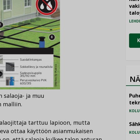
vak
talo
LEHD
NÄ
 salaoja- ja muu
Puhe
tekn
 malliin.
KOLU
alaojittaja tarttuu lapioon, mutta
Sähk
leva ottaa käyttöön asianmukaisen
KOLU
 on, että salaoja kulkee talon anturan