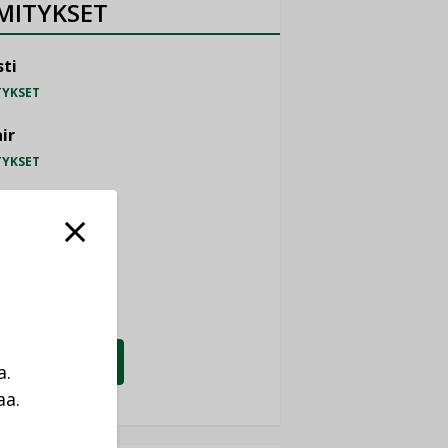
MITYKSET
ti
TYKSET
ir
TYKSET
nlund Oy
TYKSET
eider Electric
TYKSET
KATSO KAIKKI
a.
aa.
a