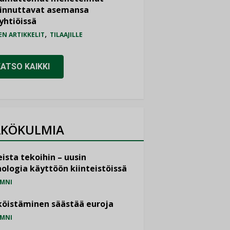
iinnuttavat asemansa
yhtiöissä
,
EN ARTIKKELIT
TILAAJILLE
KATSO KAIKKI
KÖKULMIA
ista tekoihin – uusin
ologia käyttöön kiinteistöissä
MNI
öistäminen säästää euroja
MNI