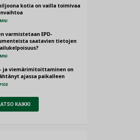
miljoona kotia on vailla toimivaa
anvaihtoa
MNI
n varmistetaan EPD-
menteista saatavien tietojen
ailukelpoisuus?
MNI
- ja viemärimitoittaminen on
htänyt ajassa paikalleen
PIDE
KATSO KAIKKI