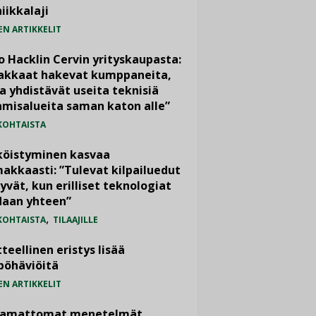
iikkalaji
EN ARTIKKELIT
o Hacklin Cervin yrityskaupasta:
iakkaat hakevat kumppaneita,
a yhdistävät useita teknisiä
misalueita saman katon alle”
KOHTAISTA
köistyminen kasvaa
akkaasti: ”Tulevat kilpailuedut
yvät, kun erilliset teknologiat
daan yhteen”
,
KOHTAISTA
TILAAJILLE
teellinen eristys lisää
pöhäviöitä
EN ARTIKKELIT
vamattomat menetelmät