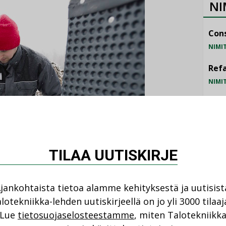
NI
Cons
NIMI
Refa
NIMI
Gra
NIMI
Schn
TILAA UUTISKIRJE
NIMI
jankohtaista tietoa alamme kehityksestä ja uutisist
lotekniikka-lehden uutiskirjeellä on jo yli 3000 tilaaj
Lue
tietosuojaselosteestamme
, miten Talotekniikk