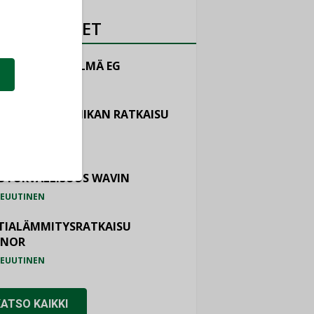
OTEUUTISET
LINTAJÄRJESTELMÄ EG
EUUTINEN
ASTOINTITEKNIIKAN RATKAISU
TEMAIR
EUUTINEN
OTURVALLISUUS WAVIN
EUUTINEN
TIALÄMMITYSRATKAISU
ONOR
EUUTINEN
KATSO KAIKKI