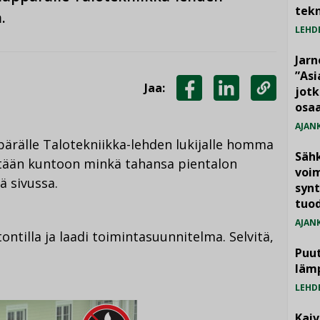
tekn
.
LEHD
Jarn
”As
Jaa:
jotk
JAA
JAA
KOPIOI
osaa
FACEBOOKISSA
LINKEDINISSÄ
LINKKI
AJAN
äppärälle Talotekniikka-lehden lukijalle homma
Säh
tetään kuntoon minkä tahansa pientalon
voim
ä sivussa.
synt
tuo
AJAN
ontilla ja laadi toimintasuunnitelma. Selvitä,
Puut
läm
LEHD
Kai