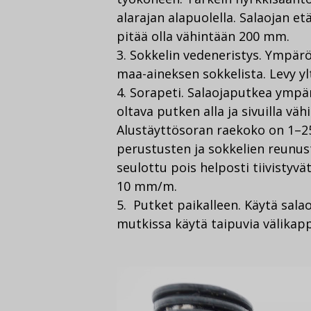
alarajan alapuolella. Salaojan e
pitää olla vähintään 200 mm.
3. Sokkelin vedeneristys. Ympäröi
maa-aineksen sokkelista. Levy y
4. Sorapeti. Salaojaputkea ymp
oltava putken alla ja sivuilla v
Alustäyttösoran raekoko on 1–25
perustusten ja sokkelien reunus
seulottu pois helposti tiivistyvä
10 mm/m.
5. Putket paikalleen. Käytä sala
mutkissa käytä taipuvia välikapp