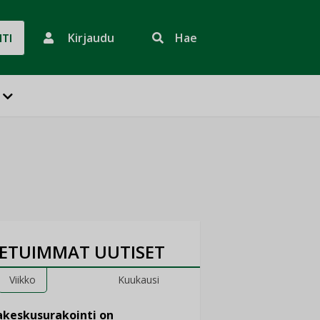
Kirjaudu
Hae
HTI
ETUIMMAT UUTISET
Viikko
Kuukausi
keskusurakointi on