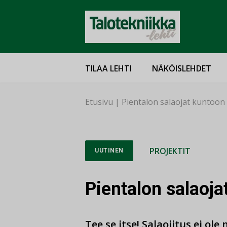
TILAA LEHTI
NÄKÖISLEHDET
Etusivu
|
Pientalon salaojat kuntoon
PROJEKTIT
UUTINEN
Pientalon salaoja
Tee se itse! Salaojitus ei ol