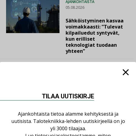
AJANKOHTAISTA
05.08.2026
Sähköistyminen kasvaa
voimakkaasti: ”Tulevat
kilpailuedut syntyvät,
kun erilliset
teknologiat tuodaan
yhteen”
LUETUIMMAT UUTISET
TILAA UUTISKIRJE
Viikko
Kuukausi
Ajankohtaista tietoa alamme kehityksestä ja
uutisista. Talotekniikka-lehden uutiskirjeellä on jo
Datakeskusurakointi on tekniikkalaji
yli 3000 tilaajaa.
LEHDEN ARTIKKELIT
Lue
tietosuojaselosteestamme
, miten