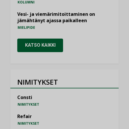
KOLUMNI
Vesi- ja viemärimitoittaminen on
jämähtänyt ajassa paikalleen
MIELIPIDE
KATSO KAIKKI
NIMITYKSET
Consti
NIMITYKSET
Refair
NIMITYKSET