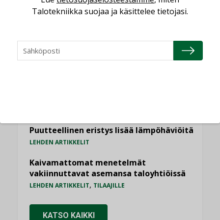
Talotekniikka suojaa ja käsittelee tietojasi.
Jarno Hacklin Cervin yrityskaupasta:
”Asiakkaat hakevat kumppaneita, jotka
yhdistävät useita teknisiä osaamisalueita
saman katon alle”
AJANKOHTAISTA
Sähköistyminen kasvaa voimakkaasti:
”Tulevat kilpailuedut syntyvät, kun
erilliset teknologiat tuodaan yhteen”
,
AJANKOHTAISTA
TILAAJILLE
Puutteellinen eristys lisää lämpöhäviöitä
LEHDEN ARTIKKELIT
Kaivamattomat menetelmät
vakiinnuttavat asemansa taloyhtiöissä
,
LEHDEN ARTIKKELIT
TILAAJILLE
KATSO KAIKKI