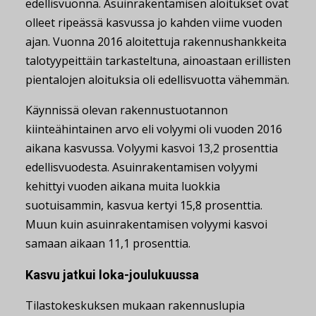
edellisvuonna. Asuinrakentamisen aloitukset ovat
olleet ripeässä kasvussa jo kahden viime vuoden
ajan. Vuonna 2016 aloitettuja rakennushankkeita
talotyypeittäin tarkasteltuna, ainoastaan erillisten
pientalojen aloituksia oli edellisvuotta vähemmän.
Käynnissä olevan rakennustuotannon
kiinteähintainen arvo eli volyymi oli vuoden 2016
aikana kasvussa. Volyymi kasvoi 13,2 prosenttia
edellisvuodesta. Asuinrakentamisen volyymi
kehittyi vuoden aikana muita luokkia
suotuisammin, kasvua kertyi 15,8 prosenttia.
Muun kuin asuinrakentamisen volyymi kasvoi
samaan aikaan 11,1 prosenttia.
Kasvu jatkui loka-joulukuussa
Tilastokeskuksen mukaan rakennuslupia