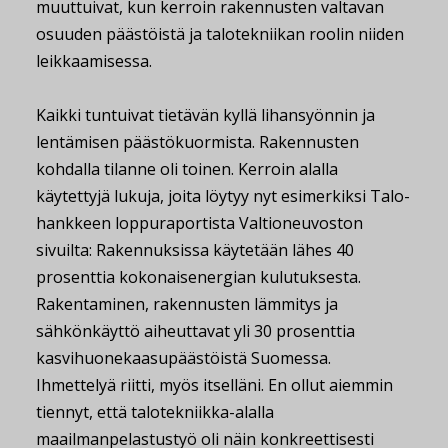
muuttuivat, kun kerroin rakennusten valtavan
osuuden päästöistä ja talotekniikan roolin niiden
leikkaamisessa.
Kaikki tuntuivat tietävän kyllä lihansyönnin ja
lentämisen päästökuormista. Rakennusten
kohdalla tilanne oli toinen. Kerroin alalla
käytettyjä lukuja, joita löytyy nyt esimerkiksi Talo-
hankkeen loppuraportista Valtioneuvoston
sivuilta: Rakennuksissa käytetään lähes 40
prosenttia kokonaisenergian kulutuksesta.
Rakentaminen, rakennusten lämmitys ja
sähkönkäyttö aiheuttavat yli 30 prosenttia
kasvihuonekaasupäästöistä Suomessa.
Ihmettelyä riitti, myös itselläni. En ollut aiemmin
tiennyt, että talotekniikka-alalla
maailmanpelastustyö oli näin konkreettisesti