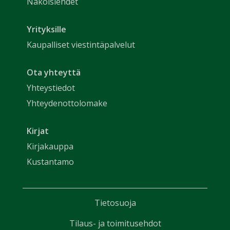
Näköislehdet
Yrityksille
Kaupalliset viestintäpalvelut
Ota yhteyttä
Yhteystiedot
Yhteydenottolomake
Kirjat
Kirjakauppa
Kustantamo
Tietosuoja
Tilaus- ja toimitusehdot