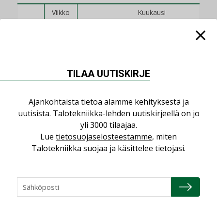
Viikko
Kuukausi
Datakeskusurakointi on tekniikkalaji
LEHDEN ARTIKKELIT
Jarno Hacklin Cervin yrityskaupasta:
TILAA UUTISKIRJE
”Asiakkaat hakevat kumppaneita, jotka
yhdistävät useita teknisiä osaamisalueita
saman katon alle”
Ajankohtaista tietoa alamme kehityksestä ja
uutisista. Talotekniikka-lehden uutiskirjeellä on jo
AJANKOHTAISTA
yli 3000 tilaajaa.
Sähköistyminen kasvaa voimakkaasti:
Lue
tietosuojaselosteestamme
, miten
”Tulevat kilpailuedut syntyvät, kun
Talotekniikka suojaa ja käsittelee tietojasi.
erilliset teknologiat tuodaan yhteen”
,
AJANKOHTAISTA
TILAAJILLE
Kaivamattomat menetelmät
vakiinnuttavat asemansa taloyhtiöissä
,
LEHDEN ARTIKKELIT
TILAAJILLE