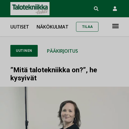
UUTISET
NÄKÖKULMAT
TILAA
PÄÄKIRJOITUS
UUTINEN
”Mitä talotekniikka on?”, he
kysyivät