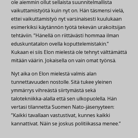
ole aiemmin ollut sellaista suunnitelmallista
vaikuttamistyötä kuin nyt on. Hän täsmensi vielä,
ettei vaikuttamistyö nyt varsinaisesti kuulukaan
esimerkiksi käytännön työtä tekevän urakoitsijan
tehtäviin. ”Hänellä on riittävästi hommaa ilman
eduskuntatalon ovella koputtelemistakin.”
Kukaan ei siis Elon mielestä ole tehnyt välttämättä
mitään väärin. Jokaisella on vain omat työnsä.
Nyt aika on Elon mielestä valmis alan
tunnettavuuden nostolle. Sitä tukee yleinen
ymmärrys vihreästä siirtymästä sekä
talotekniikka-alalla että sen ulkopuolella. Hän
vertasi tilannetta Suomen Nato-jäsenyyteen:
”Kaikki tavallaan vastustivat, kunnes kaikki
kannattivat. Näin se joskus politiikassa menee.”