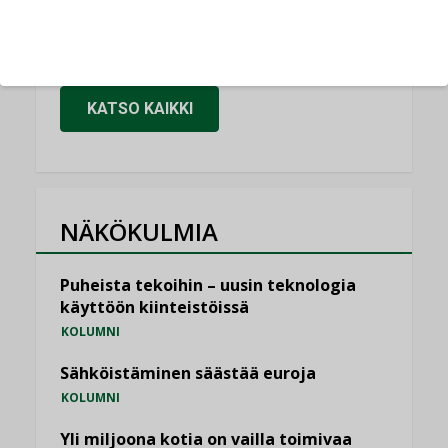
Puutteellinen eristys lisää lämpöhäviöitä
LEHDEN ARTIKKELIT
KATSO KAIKKI
NÄKÖKULMIA
Puheista tekoihin – uusin teknologia
käyttöön kiinteistöissä
KOLUMNI
Sähköistäminen säästää euroja
KOLUMNI
Yli miljoona kotia on vailla toimivaa