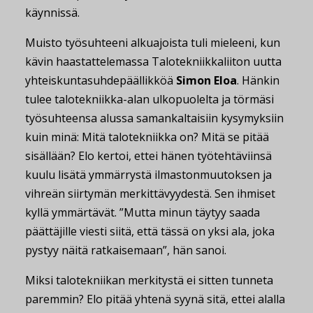
käynnissä.
Muisto työsuhteeni alkuajoista tuli mieleeni, kun
kävin haastattelemassa Talotekniikkaliiton uutta
yhteiskuntasuhdepäällikköä
Simon Eloa
. Hänkin
tulee talotekniikka-alan ulkopuolelta ja törmäsi
työsuhteensa alussa samankaltaisiin kysymyksiin
kuin minä: Mitä talotekniikka on? Mitä se pitää
sisällään? Elo kertoi, ettei hänen työtehtäviinsä
kuulu lisätä ymmärrystä ilmastonmuutoksen ja
vihreän siirtymän merkittävyydestä. Sen ihmiset
kyllä ymmärtävät. ”Mutta minun täytyy saada
päättäjille viesti siitä, että tässä on yksi ala, joka
pystyy näitä ratkaisemaan”, hän sanoi.
Miksi talotekniikan merkitystä ei sitten tunneta
paremmin? Elo pitää yhtenä syynä sitä, ettei alalla