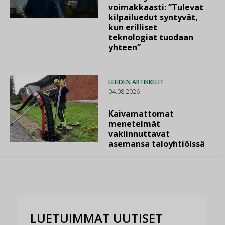
voimakkaasti: ”Tulevat
kilpailuedut syntyvät,
kun erilliset
teknologiat tuodaan
yhteen”
LEHDEN ARTIKKELIT
04.08.2026
Kaivamattomat
menetelmät
vakiinnuttavat
asemansa taloyhtiöissä
LUETUIMMAT UUTISET