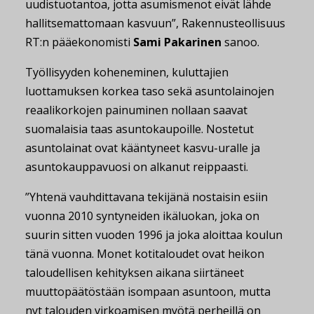
uudistuotantoa, jotta asumismenot eivät lähde
hallitsemattomaan kasvuun”, Rakennusteollisuus
RT:n pääekonomisti
Sami Pakarinen
sanoo.
Työllisyyden koheneminen, kuluttajien
luottamuksen korkea taso sekä asuntolainojen
reaalikorkojen painuminen nollaan saavat
suomalaisia taas asuntokaupoille. Nostetut
asuntolainat ovat kääntyneet kasvu-uralle ja
asuntokauppavuosi on alkanut reippaasti.
”Yhtenä vauhdittavana tekijänä nostaisin esiin
vuonna 2010 syntyneiden ikäluokan, joka on
suurin sitten vuoden 1996 ja joka aloittaa koulun
tänä vuonna. Monet kotitaloudet ovat heikon
taloudellisen kehityksen aikana siirtäneet
muuttopäätöstään isompaan asuntoon, mutta
nyt talouden virkoamisen myötä perheillä on