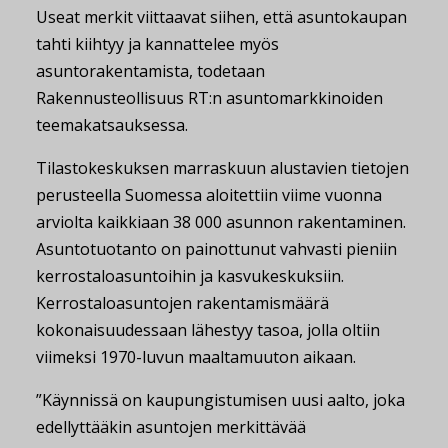
Useat merkit viittaavat siihen, että asuntokaupan
tahti kiihtyy ja kannattelee myös
asuntorakentamista, todetaan
Rakennusteollisuus RT:n asuntomarkkinoiden
teemakatsauksessa.
Tilastokeskuksen marraskuun alustavien tietojen
perusteella Suomessa aloitettiin viime vuonna
arviolta kaikkiaan 38 000 asunnon rakentaminen.
Asuntotuotanto on painottunut vahvasti pieniin
kerrostaloasuntoihin ja kasvukeskuksiin.
Kerrostaloasuntojen rakentamismäärä
kokonaisuudessaan lähestyy tasoa, jolla oltiin
viimeksi 1970-luvun maaltamuuton aikaan.
”Käynnissä on kaupungistumisen uusi aalto, joka
edellyttääkin asuntojen merkittävää