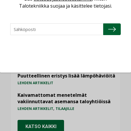
Jarno Hacklin Cervin yrityskaupasta:
Talotekniikka suojaa ja käsittelee tietojasi.
”Asiakkaat hakevat kumppaneita, jotka
yhdistävät useita teknisiä osaamisalueita
saman katon alle”
AJANKOHTAISTA
Sähköistyminen kasvaa voimakkaasti:
”Tulevat kilpailuedut syntyvät, kun
erilliset teknologiat tuodaan yhteen”
,
AJANKOHTAISTA
TILAAJILLE
Puutteellinen eristys lisää lämpöhäviöitä
LEHDEN ARTIKKELIT
Kaivamattomat menetelmät
vakiinnuttavat asemansa taloyhtiöissä
,
LEHDEN ARTIKKELIT
TILAAJILLE
KATSO KAIKKI