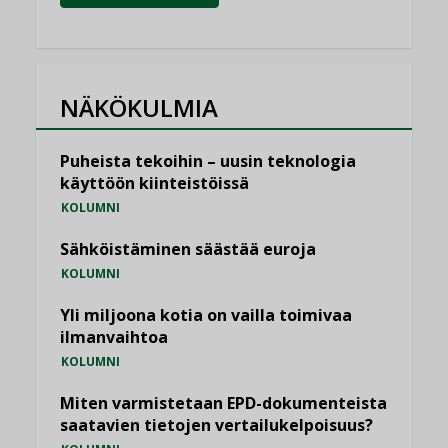
NÄKÖKULMIA
Puheista tekoihin – uusin teknologia
käyttöön kiinteistöissä
KOLUMNI
Sähköistäminen säästää euroja
KOLUMNI
Yli miljoona kotia on vailla toimivaa
ilmanvaihtoa
KOLUMNI
Miten varmistetaan EPD-dokumenteista
saatavien tietojen vertailukelpoisuus?