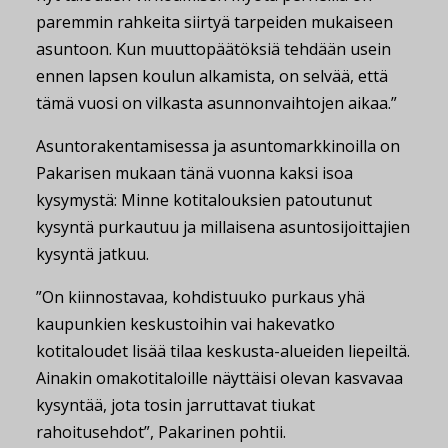
paremmin rahkeita siirtyä tarpeiden mukaiseen
asuntoon. Kun muuttopäätöksiä tehdään usein
ennen lapsen koulun alkamista, on selvää, että
tämä vuosi on vilkasta asunnonvaihtojen aikaa.”
Asuntorakentamisessa ja asuntomarkkinoilla on
Pakarisen mukaan tänä vuonna kaksi isoa
kysymystä: Minne kotitalouksien patoutunut
kysyntä purkautuu ja millaisena asuntosijoittajien
kysyntä jatkuu.
”On kiinnostavaa, kohdistuuko purkaus yhä
kaupunkien keskustoihin vai hakevatko
kotitaloudet lisää tilaa keskusta-alueiden liepeiltä.
Ainakin omakotitaloille näyttäisi olevan kasvavaa
kysyntää, jota tosin jarruttavat tiukat
rahoitusehdot”, Pakarinen pohtii.