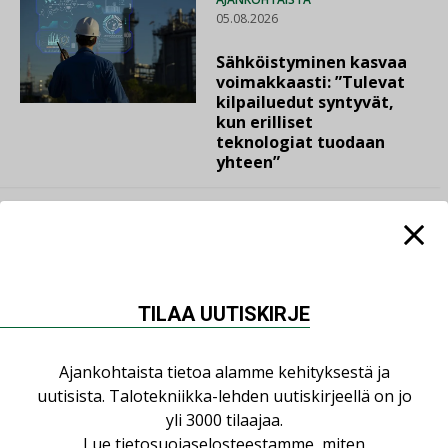
05.08.2026
Sähköistyminen kasvaa
voimakkaasti: ”Tulevat
kilpailuedut syntyvät,
kun erilliset
teknologiat tuodaan
yhteen”
LUETUIMMAT UUTISET
TILAA UUTISKIRJE
Viikko
Kuukausi
Ajankohtaista tietoa alamme kehityksestä ja
uutisista. Talotekniikka-lehden uutiskirjeellä on jo
Datakeskusurakointi on tekniikkalaji
yli 3000 tilaajaa.
LEHDEN ARTIKKELIT
Lue
tietosuojaselosteestamme
, miten