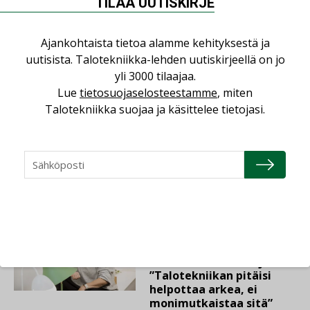
TILAA UUTISKIRJE
kun erilliset
teknologiat tuodaan
yhteen”
Ajankohtaista tietoa alamme kehityksestä ja
uutisista. Talotekniikka-lehden uutiskirjeellä on jo
yli 3000 tilaajaa.
LEHDEN ARTIKKELIT
Lue
tietosuojaselosteestamme
, miten
04.08.2026
Talotekniikka suojaa ja käsittelee tietojasi.
Kaivamattomat
menetelmät
vakiinnuttavat
asemansa taloyhtiöissä
LEHDEN ARTIKKELIT
03.08.2026
Valaistusasiantuntija:
”Talotekniikan pitäisi
helpottaa arkea, ei
monimutkaistaa sitä”