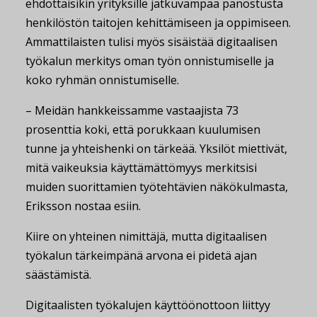
ehdottaisikin yrityksille jatkuvampaa panostusta
henkilöstön taitojen kehittämiseen ja oppimiseen.
Ammattilaisten tulisi myös sisäistää digitaalisen
työkalun merkitys oman työn onnistumiselle ja
koko ryhmän onnistumiselle.
– Meidän hankkeissamme vastaajista 73
prosenttia koki, että porukkaan kuulumisen
tunne ja yhteishenki on tärkeää. Yksilöt miettivät,
mitä vaikeuksia käyttämättömyys merkitsisi
muiden suorittamien työtehtävien näkökulmasta,
Eriksson nostaa esiin.
Kiire on yhteinen nimittäjä, mutta digitaalisen
työkalun tärkeimpänä arvona ei pidetä ajan
säästämistä.
Digitaalisten työkalujen käyttöönottoon liittyy