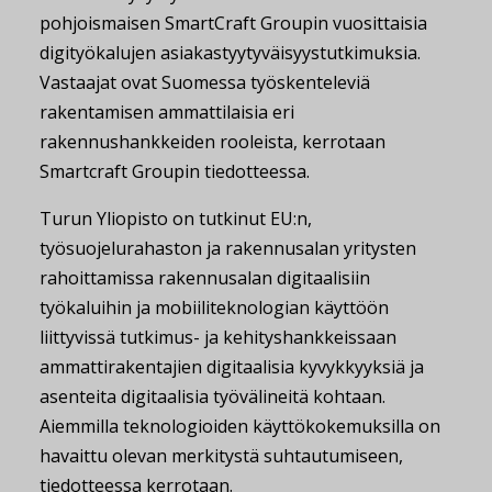
pohjoismaisen SmartCraft Groupin vuosittaisia
digityökalujen asiakastyytyväisyystutkimuksia.
Vastaajat ovat Suomessa työskenteleviä
rakentamisen ammattilaisia eri
rakennushankkeiden rooleista, kerrotaan
Smartcraft Groupin tiedotteessa.
Turun Yliopisto on tutkinut EU:n,
työsuojelurahaston ja rakennusalan yritysten
rahoittamissa rakennusalan digitaalisiin
työkaluihin ja mobiiliteknologian käyttöön
liittyvissä tutkimus- ja kehityshankkeissaan
ammattirakentajien digitaalisia kyvykkyyksiä ja
asenteita digitaalisia työvälineitä kohtaan.
Aiemmilla teknologioiden käyttökokemuksilla on
havaittu olevan merkitystä suhtautumiseen,
tiedotteessa kerrotaan.