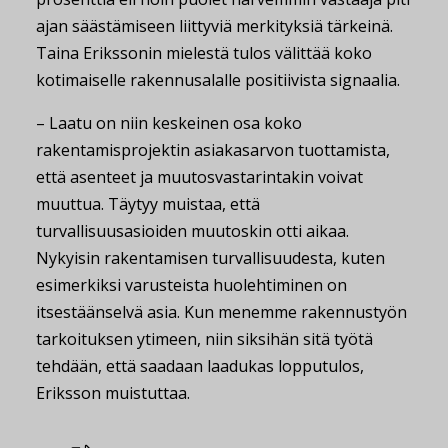
ajan säästämiseen liittyviä merkityksiä tärkeinä.
Taina Erikssonin mielestä tulos välittää koko
kotimaiselle rakennusalalle positiivista signaalia.
– Laatu on niin keskeinen osa koko
rakentamisprojektin asiakasarvon tuottamista,
että asenteet ja muutosvastarintakin voivat
muuttua. Täytyy muistaa, että
turvallisuusasioiden muutoskin otti aikaa.
Nykyisin rakentamisen turvallisuudesta, kuten
esimerkiksi varusteista huolehtiminen on
itsestäänselvä asia. Kun menemme rakennustyön
tarkoituksen ytimeen, niin siksihän sitä työtä
tehdään, että saadaan laadukas lopputulos,
Eriksson muistuttaa.