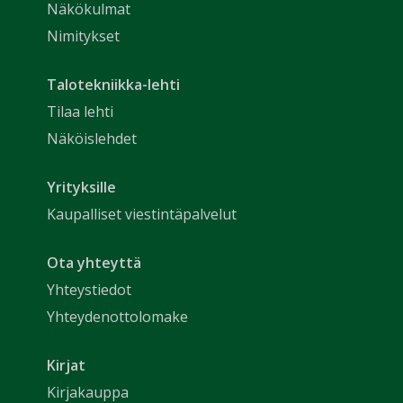
Näkökulmat
Nimitykset
Talotekniikka-lehti
Tilaa lehti
Näköislehdet
Yrityksille
Kaupalliset viestintäpalvelut
Ota yhteyttä
Yhteystiedot
Yhteydenottolomake
Kirjat
Kirjakauppa