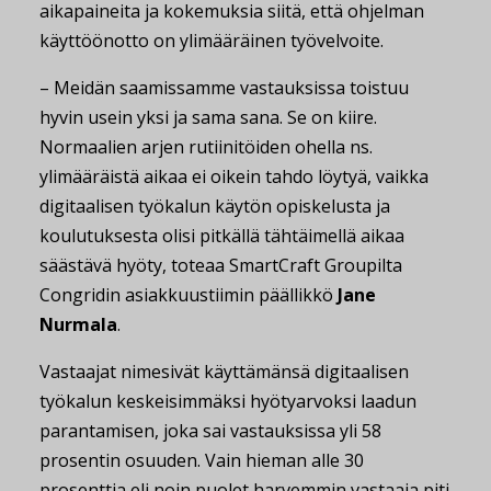
aikapaineita ja kokemuksia siitä, että ohjelman
käyttöönotto on ylimääräinen työvelvoite.
– Meidän saamissamme vastauksissa toistuu
hyvin usein yksi ja sama sana. Se on kiire.
Normaalien arjen rutiinitöiden ohella ns.
ylimääräistä aikaa ei oikein tahdo löytyä, vaikka
digitaalisen työkalun käytön opiskelusta ja
koulutuksesta olisi pitkällä tähtäimellä aikaa
säästävä hyöty, toteaa SmartCraft Groupilta
Congridin asiakkuustiimin päällikkö
Jane
Nurmala
.
Vastaajat nimesivät käyttämänsä digitaalisen
työkalun keskeisimmäksi hyötyarvoksi laadun
parantamisen, joka sai vastauksissa yli 58
prosentin osuuden. Vain hieman alle 30
prosenttia eli noin puolet harvemmin vastaaja piti