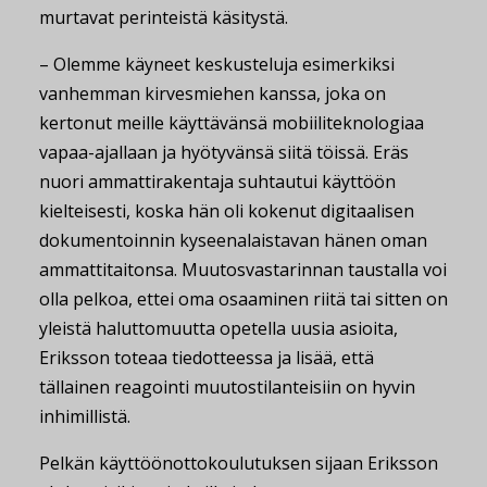
murtavat perinteistä käsitystä.
– Olemme käyneet keskusteluja esimerkiksi
vanhemman kirvesmiehen kanssa, joka on
kertonut meille käyttävänsä mobiiliteknologiaa
vapaa-ajallaan ja hyötyvänsä siitä töissä. Eräs
nuori ammattirakentaja suhtautui käyttöön
kielteisesti, koska hän oli kokenut digitaalisen
dokumentoinnin kyseenalaistavan hänen oman
ammattitaitonsa. Muutosvastarinnan taustalla voi
olla pelkoa, ettei oma osaaminen riitä tai sitten on
yleistä haluttomuutta opetella uusia asioita,
Eriksson toteaa tiedotteessa ja lisää, että
tällainen reagointi muutostilanteisiin on hyvin
inhimillistä.
Pelkän käyttöönottokoulutuksen sijaan Eriksson