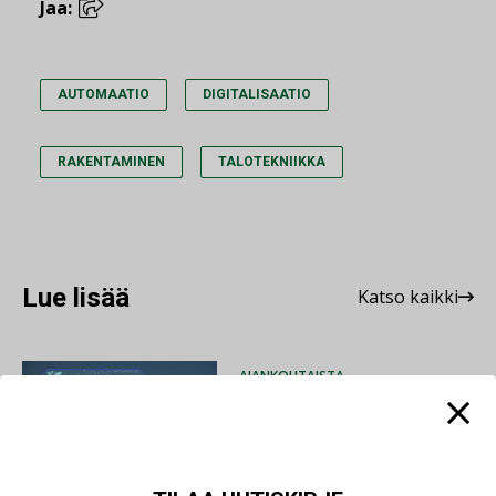
Jaa:
AUTOMAATIO
DIGITALISAATIO
RAKENTAMINEN
TALOTEKNIIKKA
Lue lisää
Katso kaikki
AJANKOHTAISTA
05.08.2026
Sähköistyminen kasvaa
voimakkaasti: ”Tulevat
kilpailuedut syntyvät,