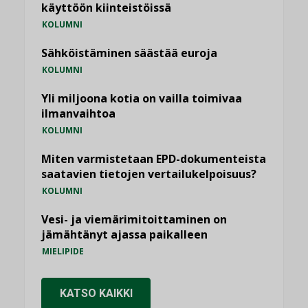
käyttöön kiinteistöissä
KOLUMNI
Sähköistäminen säästää euroja
KOLUMNI
Yli miljoona kotia on vailla toimivaa
ilmanvaihtoa
KOLUMNI
Miten varmistetaan EPD-dokumenteista
saatavien tietojen vertailukelpoisuus?
KOLUMNI
Vesi- ja viemärimitoittaminen on
jämähtänyt ajassa paikalleen
MIELIPIDE
KATSO KAIKKI