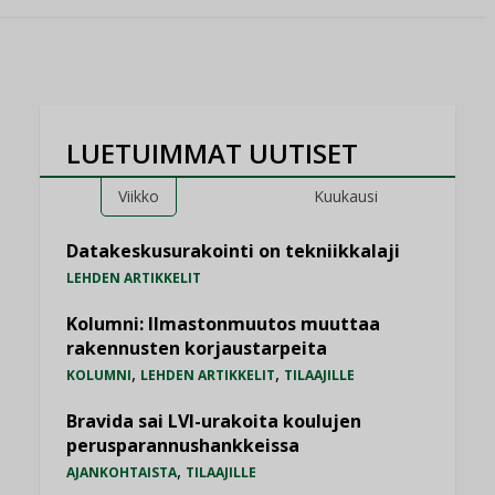
LUETUIMMAT UUTISET
Viikko
Kuukausi
Datakeskusurakointi on tekniikkalaji
LEHDEN ARTIKKELIT
Kolumni: Ilmastonmuutos muuttaa
rakennusten korjaustarpeita
,
,
KOLUMNI
LEHDEN ARTIKKELIT
TILAAJILLE
Bravida sai LVI-urakoita koulujen
perusparannushankkeissa
,
AJANKOHTAISTA
TILAAJILLE