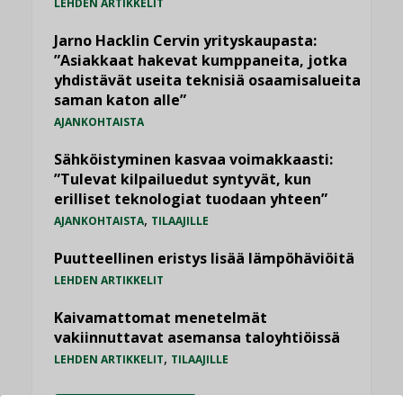
LEHDEN ARTIKKELIT
Jarno Hacklin Cervin yrityskaupasta:
”Asiakkaat hakevat kumppaneita, jotka
yhdistävät useita teknisiä osaamisalueita
saman katon alle”
AJANKOHTAISTA
Sähköistyminen kasvaa voimakkaasti:
”Tulevat kilpailuedut syntyvät, kun
erilliset teknologiat tuodaan yhteen”
,
AJANKOHTAISTA
TILAAJILLE
Puutteellinen eristys lisää lämpöhäviöitä
LEHDEN ARTIKKELIT
Kaivamattomat menetelmät
vakiinnuttavat asemansa taloyhtiöissä
,
LEHDEN ARTIKKELIT
TILAAJILLE