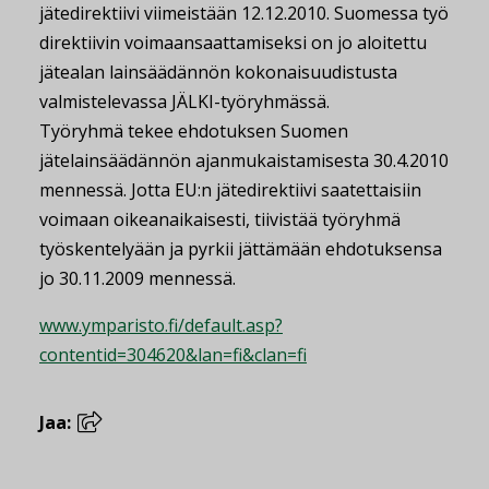
jätedirektiivi viimeistään 12.12.2010. Suomessa työ
direktiivin voimaansaattamiseksi on jo aloitettu
jätealan lainsäädännön kokonaisuudistusta
valmistelevassa JÄLKI-työryhmässä.
Työryhmä tekee ehdotuksen Suomen
jätelainsäädännön ajanmukaistamisesta 30.4.2010
mennessä. Jotta EU:n jätedirektiivi saatettaisiin
voimaan oikeanaikaisesti, tiivistää työryhmä
työskentelyään ja pyrkii jättämään ehdotuksensa
jo 30.11.2009 mennessä.
www.ymparisto.fi/default.asp?
contentid=304620&lan=fi&clan=fi
Jaa: