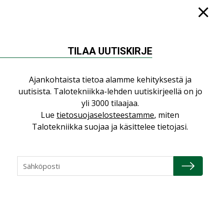
KATSO KAIKKI
TILAA UUTISKIRJE
NÄKÖKULMIA
Ajankohtaista tietoa alamme kehityksestä ja
uutisista. Talotekniikka-lehden uutiskirjeellä on jo
Puheista tekoihin – uusin teknologia
yli 3000 tilaajaa.
käyttöön kiinteistöissä
Lue
tietosuojaselosteestamme
, miten
KOLUMNI
Talotekniikka suojaa ja käsittelee tietojasi.
Sähköistäminen säästää euroja
KOLUMNI
Yli miljoona kotia on vailla toimivaa
ilmanvaihtoa
KOLUMNI
Miten varmistetaan EPD-dokumenteista