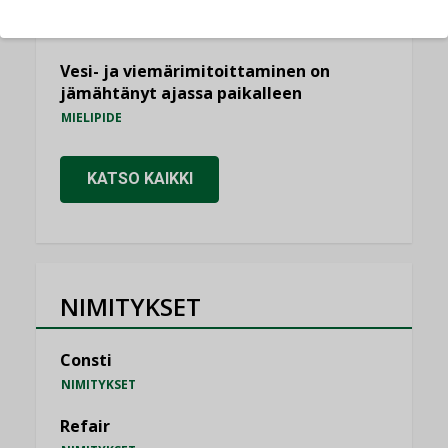
saatavien tietojen vertailukelpoisuus?
KOLUMNI
Vesi- ja viemärimitoittaminen on
jämähtänyt ajassa paikalleen
MIELIPIDE
KATSO KAIKKI
NIMITYKSET
Consti
NIMITYKSET
Refair