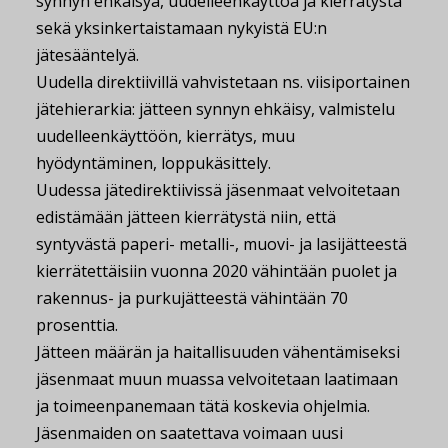
synnyn ehkäisyä, uudelleenkäyttöä ja kierrätystä
sekä yksinkertaistamaan nykyistä EU:n
jätesääntelyä.
Uudella direktiivillä vahvistetaan ns. viisiportainen
jätehierarkia: jätteen synnyn ehkäisy, valmistelu
uudelleenkäyttöön, kierrätys, muu
hyödyntäminen, loppukäsittely.
Uudessa jätedirektiivissä jäsenmaat velvoitetaan
edistämään jätteen kierrätystä niin, että
syntyvästä paperi- metalli-, muovi- ja lasijätteestä
kierrätettäisiin vuonna 2020 vähintään puolet ja
rakennus- ja purkujätteestä vähintään 70
prosenttia.
Jätteen määrän ja haitallisuuden vähentämiseksi
jäsenmaat muun muassa velvoitetaan laatimaan
ja toimeenpanemaan tätä koskevia ohjelmia.
Jäsenmaiden on saatettava voimaan uusi