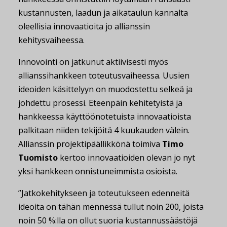
kustannusten, laadun ja aikataulun kannalta
oleellisia innovaatioita jo allianssin
kehitysvaiheessa.
Innovointi on jatkunut aktiivisesti myös
allianssihankkeen toteutusvaiheessa. Uusien
ideoiden käsittelyyn on muodostettu selkeä ja
johdettu prosessi. Eteenpäin kehitetyistä ja
hankkeessa käyttöönotetuista innovaatioista
palkitaan niiden tekijöitä 4 kuukauden välein.
Allianssin projektipäällikkönä toimiva
Timo
Tuomisto
kertoo innovaatioiden olevan jo nyt
yksi hankkeen onnistuneimmista osioista.
”Jatkokehitykseen ja toteutukseen edenneitä
ideoita on tähän mennessä tullut noin 200, joista
noin 50 %:lla on ollut suoria kustannussäästöjä