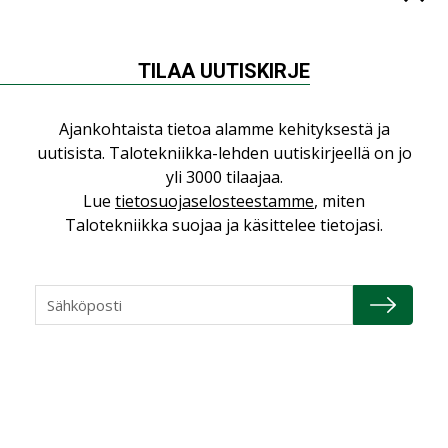
Sähköistyminen kasvaa
voimakkaasti: ”Tulevat
kilpailuedut syntyvät,
TILAA UUTISKIRJE
kun erilliset
teknologiat tuodaan
yhteen”
Ajankohtaista tietoa alamme kehityksestä ja
uutisista. Talotekniikka-lehden uutiskirjeellä on jo
yli 3000 tilaajaa.
Lue
tietosuojaselosteestamme
, miten
Talotekniikka suojaa ja käsittelee tietojasi.
LUETUIMMAT UUTISET
Viikko
Kuukausi
Datakeskusurakointi on tekniikkalaji
LEHDEN ARTIKKELIT
Jarno Hacklin Cervin yrityskaupasta: