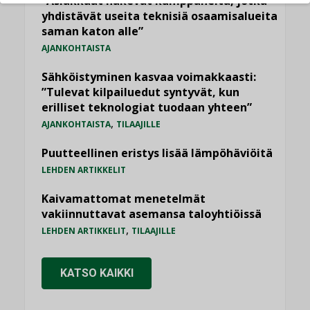
”Asiakkaat hakevat kumppaneita, jotka
yhdistävät useita teknisiä osaamisalueita
saman katon alle”
AJANKOHTAISTA
Sähköistyminen kasvaa voimakkaasti:
”Tulevat kilpailuedut syntyvät, kun
erilliset teknologiat tuodaan yhteen”
,
AJANKOHTAISTA
TILAAJILLE
Puutteellinen eristys lisää lämpöhäviöitä
LEHDEN ARTIKKELIT
Kaivamattomat menetelmät
vakiinnuttavat asemansa taloyhtiöissä
,
LEHDEN ARTIKKELIT
TILAAJILLE
KATSO KAIKKI