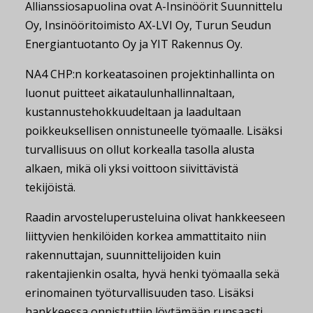
Allianssiosapuolina ovat A-Insinöörit Suunnittelu
Oy, Insinööritoimisto AX-LVI Oy, Turun Seudun
Energiantuotanto Oy ja YIT Rakennus Oy.
NA4 CHP:n korkeatasoinen projektinhallinta on
luonut puitteet aikataulunhallinnaltaan,
kustannustehokkuudeltaan ja laadultaan
poikkeuksellisen onnistuneelle työmaalle. Lisäksi
turvallisuus on ollut korkealla tasolla alusta
alkaen, mikä oli yksi voittoon siivittävistä
tekijöistä.
Raadin arvosteluperusteluina olivat hankkeeseen
liittyvien henkilöiden korkea ammattitaito niin
rakennuttajan, suunnittelijoiden kuin
rakentajienkin osalta, hyvä henki työmaalla sekä
erinomainen työturvallisuuden taso. Lisäksi
hankkeessa onnistuttiin löytämään runsaasti