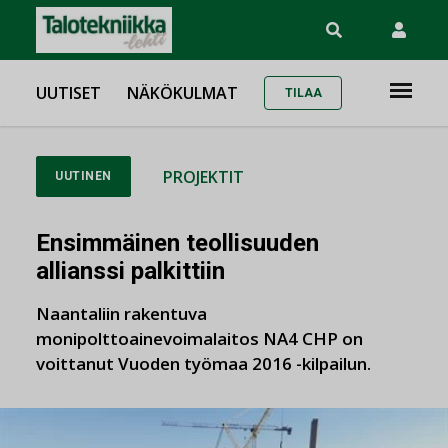
UUTISET
NÄKÖKULMAT
TILAA
PROJEKTIT
UUTINEN
Ensimmäinen teollisuuden
allianssi palkittiin
Naantaliin rakentuva
monipolttoainevoimalaitos NA4 CHP on
voittanut Vuoden työmaa 2016 -kilpailun.