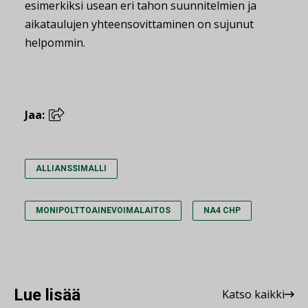
esimerkiksi usean eri tahon suunnitelmien ja
aikataulujen yhteensovittaminen on sujunut
helpommin.
Jaa:
ALLIANSSIMALLI
MONIPOLTTOAINEVOIMALAITOS
NA4 CHP
Lue lisää
Katso kaikki