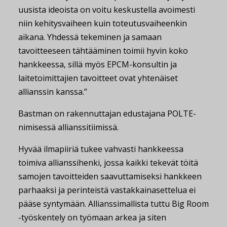
uusista ideoista on voitu keskustella avoimesti
niin kehitysvaiheen kuin toteutusvaiheenkin
aikana. Yhdessä tekeminen ja samaan
tavoitteeseen tähtääminen toimii hyvin koko
hankkeessa, sillä myös EPCM-konsultin ja
laitetoimittajien tavoitteet ovat yhtenäiset
allianssin kanssa.”
Bastman on rakennuttajan edustajana POLTE-
nimisessä allianssitiimissä.
Hyvää ilmapiiriä tukee vahvasti hankkeessa
toimiva allianssihenki, jossa kaikki tekevät töitä
samojen tavoitteiden saavuttamiseksi hankkeen
parhaaksi ja perinteistä vastakkainasettelua ei
pääse syntymään. Allianssimallista tuttu Big Room
-työskentely on työmaan arkea ja siten