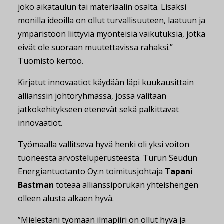
joko aikataulun tai materiaalin osalta. Lisäksi
monilla ideoilla on ollut turvallisuuteen, laatuun ja
ympäristöön liittyviä myönteisiä vaikutuksia, jotka
eivät ole suoraan muutettavissa rahaksi.”
Tuomisto kertoo.
Kirjatut innovaatiot käydään läpi kuukausittain
allianssin johtoryhmässä, jossa valitaan
jatkokehitykseen etenevät sekä palkittavat
innovaatiot.
Työmaalla vallitseva hyvä henki oli yksi voiton
tuoneesta arvosteluperusteesta. Turun Seudun
Energiantuotanto Oy:n toimitusjohtaja
Tapani
Bastman
toteaa allianssiporukan yhteishengen
olleen alusta alkaen hyvä.
”Mielestäni työmaan ilmapiiri on ollut hyvä ja