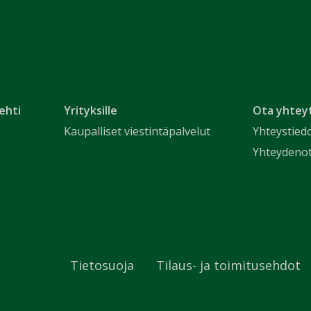
ehti
Yrityksille
Ota yhtey
Kaupalliset viestintäpalvelut
Yhteystied
Yhteydeno
Tietosuoja
Tilaus- ja toimitusehdot