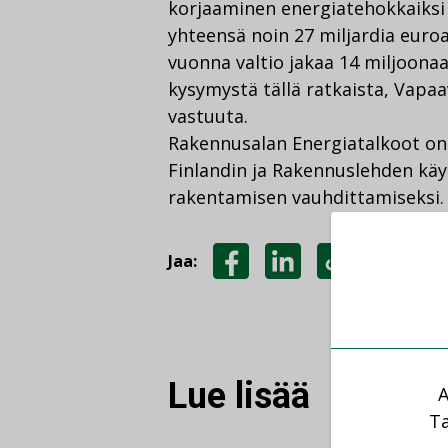
korjaaminen energiatehokkaiksi 
yhteensä noin 27 miljardia euroa
vuonna valtio jakaa 14 miljoonaa
kysymystä tällä ratkaista, Vapaa
vastuuta.
Rakennusalan Energiatalkoot o
Finlandin ja Rakennuslehden kä
rakentamisen vauhdittamiseksi.
Jaa:
JAA
JAA
KOPIOI
FACEBOOKISSA
LINKEDINISSÄ
LINKKI
Lue lisää
A
Ta