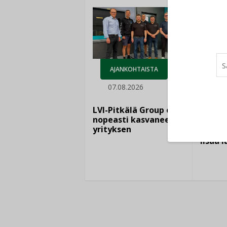
AJANKOHTAISTA
07.08.2026
LEH
06.
LVI-Pitkälä Group osti
nopeasti kasvaneen
yrityksen
Puutte
lisää 