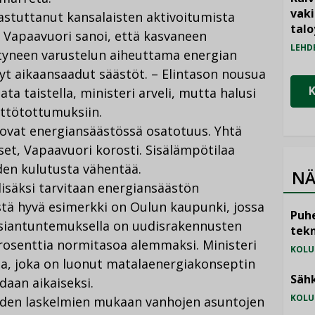
vak
astuttanut kansalaisten aktivoitumista
talo
 Vapaavuori sanoi, että kasvaneen
LEHD
ntyneen varustelun aiheuttama energian
t aikaansaadut säästöt. – Elintason nousua
a taistella, ministeri arveli, mutta halusi
yttötottumuksiin.
ovat energiansäästössä osatotuus. Yhtä
t, Vapaavuori korosti. Sisälämpötilaa
den kulutusta vähentää.
NÄ
säksi tarvitaan energiansäästön
estä hyvä esimerkki on Oulun kaupunki, jossa
Puhe
 asiantuntemuksella on uudisrakennusten
tekn
rosenttia normitasoa alemmaksi. Ministeri
KOLU
ta, joka on luonut matalaenergiakonseptin
Sähk
daan aikaiseksi.
KOLU
äiden laskelmien mukaan vanhojen asuntojen