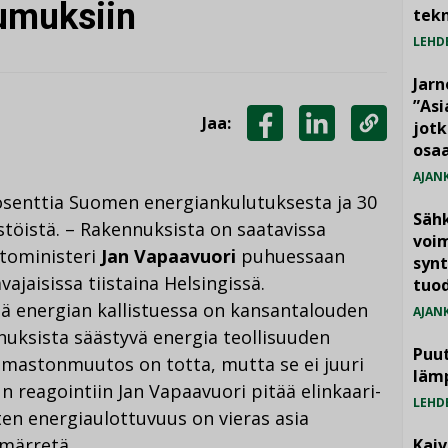
tumuksiin
tekn
LEHD
Jarn
”As
Jaa:
jotk
JAA
JAA
KOPIOI
osaa
FACEBOOKISSA
LINKEDINISSÄ
LINKKI
AJAN
osenttia Suomen energiankulutuksesta ja 30
Säh
töistä. – Rakennuksista on saatavissa
voim
ntoministeri
Jan Vapaavuori
puhuessaan
synt
ajaisissa tiistaina Helsingissä.
tuo
ä energian kallistuessa on kansantalouden
AJAN
nuksista säästyvä energia teollisuuden
Puut
 ilmastonmuutos on totta, mutta se ei juuri
läm
n reagointiin Jan Vapaavuori pitää elinkaari-
LEHD
ten energiaulottuvuus on vieras asia
mmärretä.
Kai