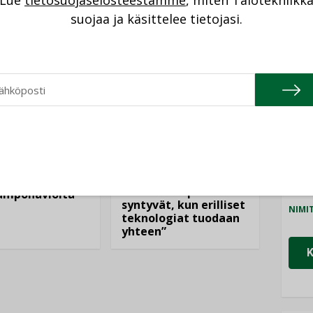
Lue
tietosuojaselosteestamme
, miten Talotekniikk
NI
suojaa ja käsittelee tietojasi.
Cons
NIMI
Refa
AJANKOHTAISTA
NIMI
DEN ARTIKKELIT
05.08.2026
Gra
08.2026
NIMI
Sähköistyminen
kasvaa voimakkaasti:
ellinen eristys
Schn
”Tulevat kilpailuedut
lämpöhäviöitä
syntyvät, kun erilliset
NIMI
teknologiat tuodaan
yhteen”