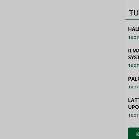
TU
HAL
TUOT
ILM
SYS
TUOT
PAL
TUOT
LAT
UP
TUOT