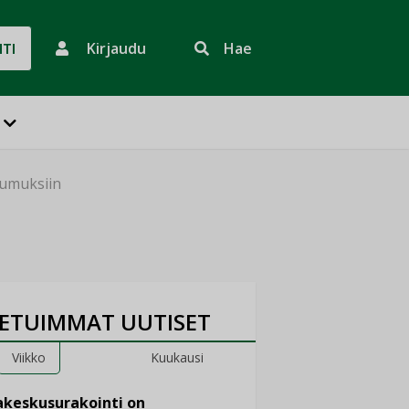
Kirjaudu
Hae
HTI
tumuksiin
ETUIMMAT UUTISET
Viikko
Kuukausi
keskusurakointi on