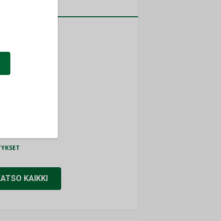
a
MITYKSET
ti
TYKSET
ir
TYKSET
nlund Oy
TYKSET
eider Electric
TYKSET
KATSO KAIKKI