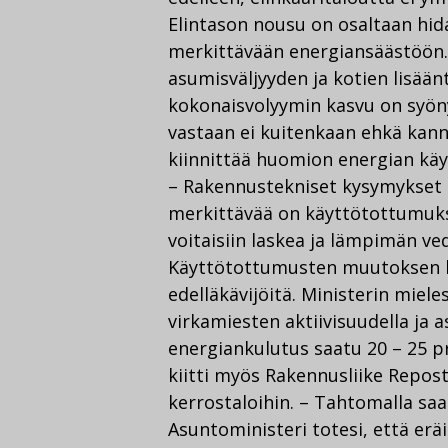
Elintason nousu on osaltaan hid
merkittävään energiansäästöön.
asumisväljyyden ja kotien lisää
kokonaisvolyymin kasvu on syöny
vastaan ei kuitenkaan ehkä kannat
kiinnittää huomion energian kä
– Rakennustekniset kysymykset 
merkittävää on käyttötottumukse
voitaisiin laskea ja lämpimän ve
Käyttötottumusten muutoksen li
edelläkävijöitä. Ministerin miel
virkamiesten aktiivisuudella ja
energiankulutus saatu 20 – 25 p
kiitti myös Rakennusliike Repos
kerrostaloihin. – Tahtomalla saa
Asuntoministeri totesi, että er