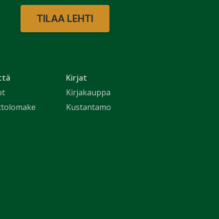
TILAA LEHTI
ttä
Kirjat
ot
Kirjakauppa
ttolomake
Kustantamo