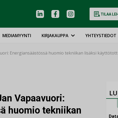
TILAA LE
MEDIAMYYNTI
KIRJAKAUPPA
YHTEYSTIEDOT
uori: Energiansäästössä huomio tekniikan lisäksi käyttötot
LU
Jan Vapaavuori:
ä huomio tekniikan
Data