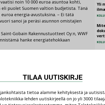
vaatisi noin 10 000 euroa asuntoa kohti,
Yli 
 eli puolet Suomen valtion budjetista. Tänä
ilm
 euroa energia-avustuksina. – Ei tätä
KOLU
vuori sanoi ja peräsi asunnon omistajien
Mite
doku
n Saint-Gobain Rakennustuotteet Oy:n, WWF
vert
ynnistämä hanke energiatehokkaan
KOLU
Vesi
jämä
MIELI
TILAA UUTISKIRJE
jankohtaista tietoa alamme kehityksestä ja uutisist
Katso kaikki
lotekniikka-lehden uutiskirjeellä on jo yli 3000 tilaaj