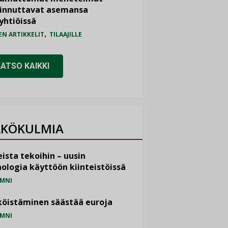
iinnuttavat asemansa
yhtiöissä
,
EN ARTIKKELIT
TILAAJILLE
KATSO KAIKKI
KÖKULMIA
ista tekoihin – uusin
ologia käyttöön kiinteistöissä
MNI
öistäminen säästää euroja
MNI