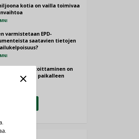
miljoona kotia on vailla toimivaa
anvaihtoa
MNI
n varmistetaan EPD-
menteista saatavien tietojen
ailukelpoisuus?
MNI
- ja viemärimitoittaminen on
htänyt ajassa paikalleen
PIDE
KATSO KAIKKI
a.
aa.