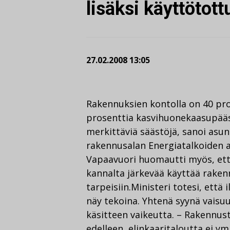
lisäksi käyttötot
27.02.2008 13:05
Rakennuksien kontolla on 40 pr
prosenttia kasvihuonekaasupääs
merkittäviä säästöjä, sanoi asu
rakennusalan Energiatalkoiden av
Vapaavuori huomautti myös, ett
kannalta järkevää käyttää raken
tarpeisiin.Ministeri totesi, että
näy tekoina. Yhtenä syynä vaisuu
käsitteen vaikeutta. – Rakennus
edelleen, elinkaaritaloutta ei y