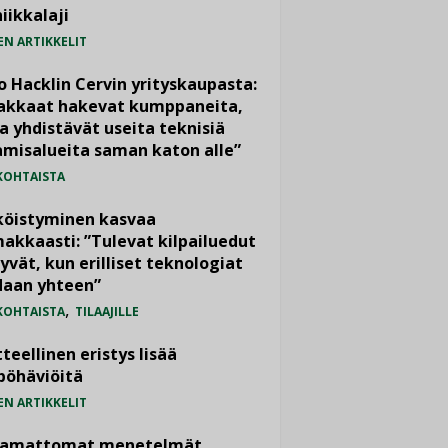
iikkalaji
EN ARTIKKELIT
o Hacklin Cervin yrityskaupasta:
iakkaat hakevat kumppaneita,
a yhdistävät useita teknisiä
misalueita saman katon alle”
KOHTAISTA
köistyminen kasvaa
akkaasti: ”Tulevat kilpailuedut
yvät, kun erilliset teknologiat
daan yhteen”
,
KOHTAISTA
TILAAJILLE
teellinen eristys lisää
pöhäviöitä
EN ARTIKKELIT
vamattomat menetelmät