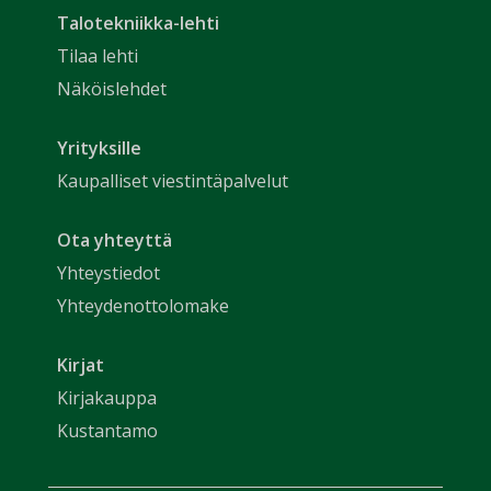
Talotekniikka-lehti
Tilaa lehti
Näköislehdet
Yrityksille
Kaupalliset viestintäpalvelut
Ota yhteyttä
Yhteystiedot
Yhteydenottolomake
Kirjat
Kirjakauppa
Kustantamo