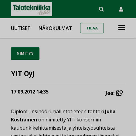
UUTISET
NÄKÖKULMAT
TILAA
NIMITYS
YIT Oyj
17.09.2012 14:35
Jaa:
Diplomi-insinööri, hallintotieteen tohtori
Juha
Kostiainen
on nimitetty YIT-konserniin
kaupunkikehittämisestä ja yhteistyösuhteista