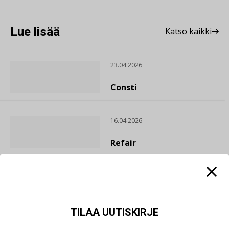
Lue lisää
Katso kaikki
23.04.2026
Consti
16.04.2026
Refair
20.01.2026
Granlund Oy
TILAA UUTISKIRJE