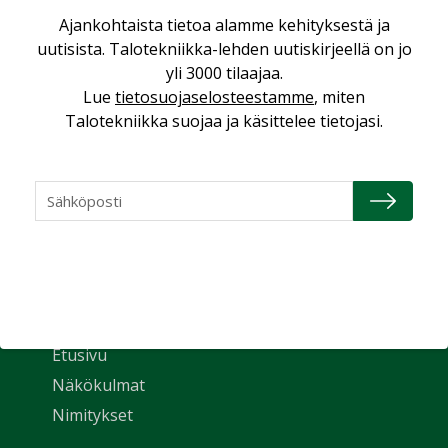
Ajankohtaista tietoa alamme kehityksestä ja
uutisista. Talotekniikka-lehden uutiskirjeellä on jo
yli 3000 tilaajaa.
Lue
tietosuojaselosteestamme
, miten
Talotekniikka suojaa ja käsittelee tietojasi.
Uutiset
Etusivu
Näkökulmat
Nimitykset