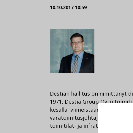
10.10.2017 10:59
Destian hallitus on nimittänyt 
1971, Destia Group Oyj:n toimitu
kesällä, viimeistään 1.7.2018. Ter
varatoimitusjohtajan tehtävästä
toimitilat- ja infratoimialan joh