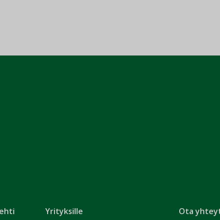
ehti
Yrityksille
Ota yhtey