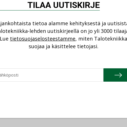
TILAA UUTISKIRJE
jankohtaista tietoa alamme kehityksestä ja uutisist
lotekniikka-lehden uutiskirjeellä on jo yli 3000 tilaaj
Lue
tietosuojaselosteestamme
, miten Talotekniikk
suojaa ja käsittelee tietojasi.
Katso kaikki
04.2026
20.01.2026
Granlund Oy