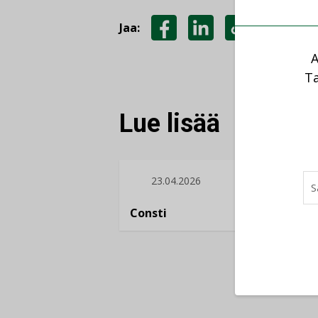
Jaa:
JAA
JAA
KOPIOI
A
FACEBOOKISSA
LINKEDINISSÄ
LINKKI
Ta
Lue lisää
23.04.2026
16.
Consti
Refair