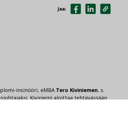
Jaa:
JAA
JAA
KOPIOI
FACEBOOKISSA
LINKEDINISSÄ
LINKKI
diplomi-insinööri, eMBA
Tero Kiviniemen
, s.
sjohtajaksi. Kiviniemi aloittaa tehtävässään
o Kiviniemi siirtyy Destiaan YIT:n
. Kiviniemi on vuodesta 2014 toiminut
tajana YIT:ssä, jonka palveluksessa