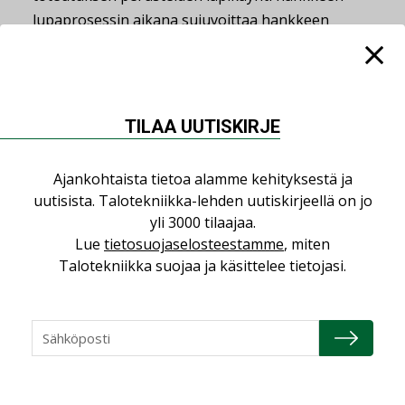
lupaprosessin aikana sujuvoittaa hankkeen
toteutusta, katselmointia ja valmistumista siten,
että kaikilla osapuolilla on ymmärrys omista
velvollisuuksistaan ja vastuistaan.
TILAA UUTISKIRJE
Harri Aavaharju
Ajankohtaista tietoa alamme kehityksestä ja
LVI-insinööri HTOL 1979. Toiminut suunnittelijana
uutisista. Talotekniikka-lehden uutiskirjeellä on jo
Granlundin toimistossa ja vuoden 2010 alusta
yli 3000 tilaajaa.
Lue
tietosuojaselosteestamme
, miten
Vantaan Rakennusvalvonnassa, josta jäi eläkkeelle
Talotekniikka suojaa ja käsittelee tietojasi.
vappuna 2022. Aavaharju on osallistunut KVV- ja IV-
asetusten ja -oppaiden lisäksi kosteusasetuksen,
ikkuna- ja savuhormioppaiden sekä koneellisen
savunpoisto-oppaan laadintaan.
Jaa: