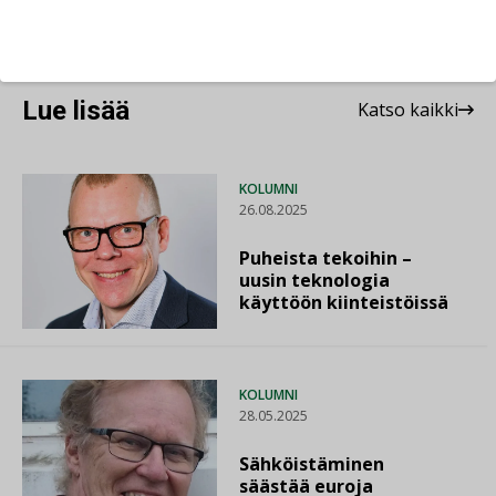
Lue lisää
Katso kaikki
KOLUMNI
26.08.2025
Puheista tekoihin –
uusin teknologia
käyttöön kiinteistöissä
KOLUMNI
28.05.2025
Sähköistäminen
säästää euroja