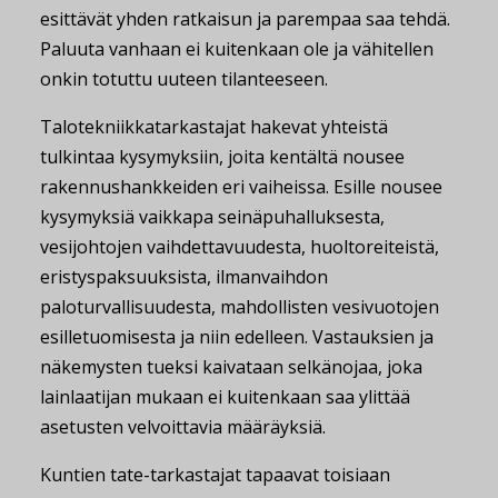
esittävät yhden ratkaisun ja parempaa saa tehdä.
Paluuta vanhaan ei kuitenkaan ole ja vähitellen
onkin totuttu uuteen tilanteeseen.
Talotekniikkatarkastajat hakevat yhteistä
tulkintaa kysymyksiin, joita kentältä nousee
rakennushankkeiden eri vaiheissa. Esille nousee
kysymyksiä vaikkapa seinäpuhalluksesta,
vesijohtojen vaihdettavuudesta, huoltoreiteistä,
eristyspaksuuksista, ilmanvaihdon
paloturvallisuudesta, mahdollisten vesivuotojen
esilletuomisesta ja niin edelleen. Vastauksien ja
näkemysten tueksi kaivataan selkänojaa, joka
lainlaatijan mukaan ei kuitenkaan saa ylittää
asetusten velvoittavia määräyksiä.
Kuntien tate-tarkastajat tapaavat toisiaan