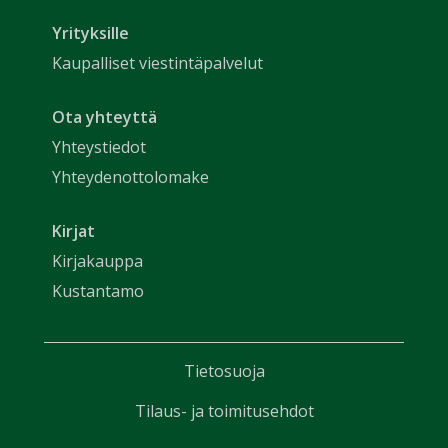
Yrityksille
Kaupalliset viestintäpalvelut
Ota yhteyttä
Yhteystiedot
Yhteydenottolomake
Kirjat
Kirjakauppa
Kustantamo
Tietosuoja
Tilaus- ja toimitusehdot