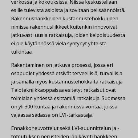
verkossa ja kokouksissa. Niissä keskustellaan
esille tulevista asioista ja sovitaan pelisäännöistä.
Rakennushankkeiden kustannustehokkuuden
nimissä rakennusliikkeet kuitenkin innovoivat
jatkuvasti uusia ratkaisuja, joiden kelpoisuudesta
ei ole käytännössä vielä syntynyt yhteistä
tulkintaa.
Rakentaminen on jatkuva prosessi, jossa eri
osapuolet yhdessä etsivät terveellisiä, turvallisia
ja samalla myös kustannustehokkaita ratkaisuja.
Talotekniikkaoppaissa esitetyt ratkaisut ovat
toimialan yhdessä esittämiä ratkaisuja. Suomessa
on yli 300 kuntaa ja rakennusvalvontaa, joissa
vajaassa sadassa on LVI-tarkastaja.
Ennakkoneuvottelut sekä LVI-suunnittelun ja -
toteutuksen perusteiden läpikäynti hankkeen