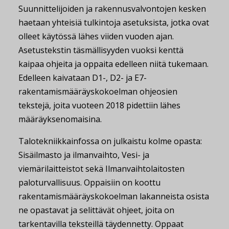
Suunnittelijoiden ja rakennusvalvontojen kesken
haetaan yhteisiä tulkintoja asetuksista, jotka ovat
olleet käytössä lähes viiden vuoden ajan.
Asetustekstin täsmällisyyden vuoksi kenttä
kaipaa ohjeita ja oppaita edelleen niitä tukemaan.
Edelleen kaivataan D1-, D2- ja E7-
rakentamismääräyskokoelman ohjeosien
tekstejä, joita vuoteen 2018 pidettiin lähes
määräyksenomaisina.
Talotekniikkainfossa on julkaistu kolme opasta:
Sisäilmasto ja ilmanvaihto, Vesi- ja
viemärilaitteistot sekä Ilmanvaihtolaitosten
paloturvallisuus. Oppaisiin on koottu
rakentamismääräyskokoelman lakanneista osista
ne opastavat ja selittävät ohjeet, joita on
tarkentavilla teksteillä täydennetty. Oppaat