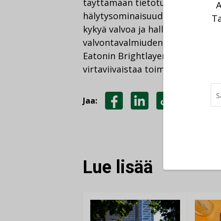
täyttämään tietoturvatarpeensa.
A
hälytysominaisuudet tarjoavat ti
Ta
kykyä valvoa ja hallita järjeste
valvontavalmiuden ja hälytysten 
Eatonin Brightlayer-datakeskusoh
virtaviivaistaa toimintoja ja val
Jaa:
JAA
JAA
KOPIOI
FACEBOOKISSA
LINKEDINISSÄ
LINKKI
Lue lisää