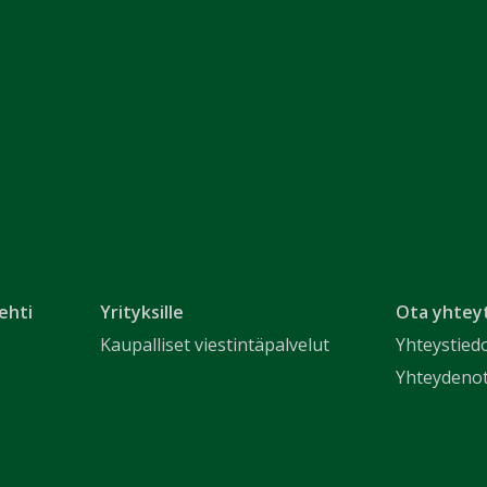
ehti
Yrityksille
Ota yhtey
Kaupalliset viestintäpalvelut
Yhteystied
Yhteydeno