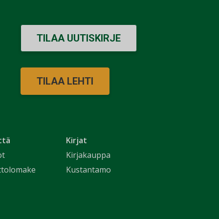
TILAA UUTISKIRJE
TILAA LEHTI
ttä
Kirjat
ot
Kirjakauppa
ttolomake
Kustantamo