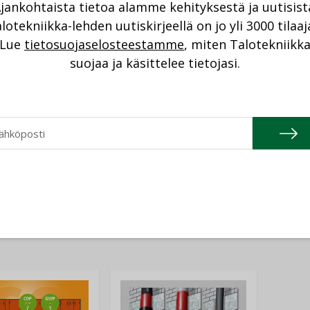
 Verkkokortin valvonta- ja
jankohtaista tietoa alamme kehityksestä ja uutisist
etoa virrankäytöstä ja tukevat IT-tiimien
lotekniikka-lehden uutiskirjeellä on jo yli 3000 tilaaj
lmiään. Sisäänrakennetun verkkopohjaisen
Lue
tietosuojaselosteestamme
, miten Talotekniikk
lisäksi verkkokortti voidaan integroida
suojaa ja käsittelee tietojasi.
jelmistossa, minkä avulla IT-tiimit voivat
mistautua tulevaisuuden tarpeisiin.
Katso kaikki