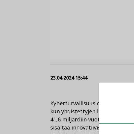
23.04.2024 15:44
Kyberturvallisuus on kasvava uh
kun yhdistettyjen laitteiden IoT
41,6 miljardiin vuoteen 2025 m
sisältää innovatiivisia uutuusom