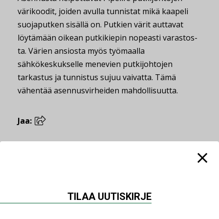
värikoodit, joiden avulla tunnistat mikä kaapeli
suojaputken sisällä on. Putkien värit auttavat
löytämään oikean putkikiepin nopeasti varastos­
ta. Värien ansiosta myös työmaalla
sähkökeskukselle mene­vien putkijohtojen
tarkastus ja tunnistus sujuu vaivatta. Tämä
vähentää asennusvirheiden mahdollisuutta.
Jaa:
Lue lisää
Katso kaikki
TILAA UUTISKIRJE
22.04.2026