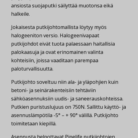
ansiosta suojaputki säilyttää muotonsa eikä
halkeile.
Jokaisesta putkijohtomallista löytyy myös
halogeeniton versio. Halogeenivapaat
putkijohdot eivät tuota palaessaan haitalli­sia
palokaasuja ja ovat erinomainen valinta
kohteisiin, joissa vaaditaan parempaa
paloturvallisuutta.
Putkijohto soveltuu niin ala- ja yläpohjien kuin
betoni- ja seinä­rakenteisiin tehtäviin
sähköasennuksiin uudis- ja saneeraus­kohteissa.
Putkien puristuslujuus on 750N. Sallittu käyttö- ja
asennuslämpötila -5° – + 90° välillä. Putkijohto
toimitetaan kiepillä.
Asennusta helpottavat Pipelife putkijohtojen