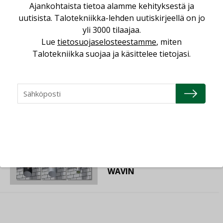
Ajankohtaista tietoa alamme kehityksestä ja
HALLINTAJÄRJESTELMÄ
EG
uutisista. Talotekniikka-lehden uutiskirjeellä on jo
yli 3000 tilaajaa.
Lue
tietosuojaselosteestamme
, miten
Talotekniikka suojaa ja käsittelee tietojasi.
22.04.2026
ILMASTOINTITEKNIIKAN
RATKAISU SYSTEMAIR
22.04.2026
PALOTURVALLISUUS
WAVIN