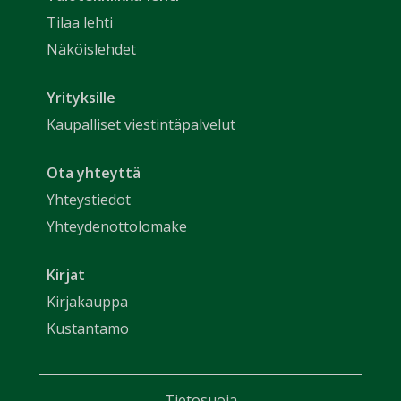
Tilaa lehti
Näköislehdet
Yrityksille
Kaupalliset viestintäpalvelut
Ota yhteyttä
Yhteystiedot
Yhteydenottolomake
Kirjat
Kirjakauppa
Kustantamo
Tietosuoja