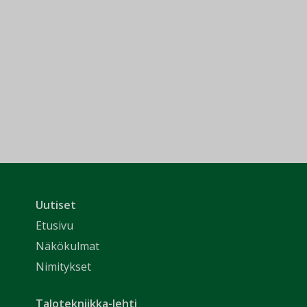
Uutiset
Etusivu
Näkökulmat
Nimitykset
Talotekniikka-lehti