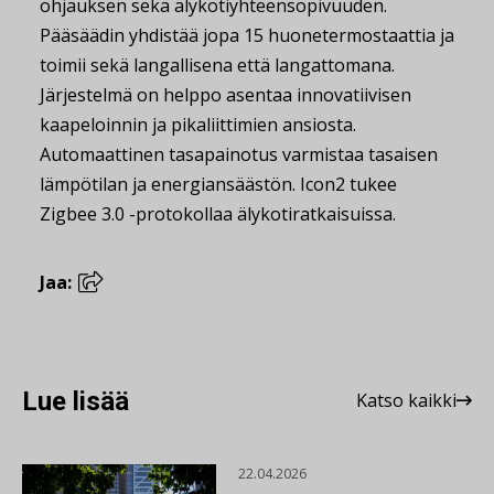
ohjauksen sekä älykotiyhteensopivuuden.
Pääsäädin yhdistää jopa 15 huonetermostaattia ja
toimii sekä langallisena että langattomana.
Järjestelmä on helppo asentaa innovatiivisen
kaapeloinnin ja pikaliittimien ansiosta.
Automaattinen tasapainotus varmistaa tasaisen
lämpötilan ja energiansäästön. Icon2 tukee
Zigbee 3.0 -protokollaa älykotiratkaisuissa.
Jaa:
Lue lisää
Katso kaikki
22.04.2026