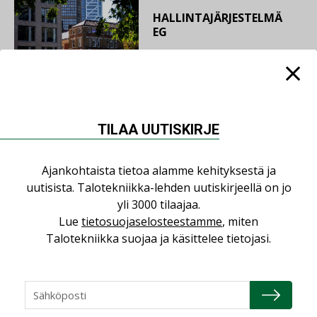
HALLINTAJÄRJESTELMÄ
EG
22.04.2026
TILAA UUTISKIRJE
ILMASTOINTITEKNIIKAN
RATKAISU SYSTEMAIR
Ajankohtaista tietoa alamme kehityksestä ja
uutisista. Talotekniikka-lehden uutiskirjeellä on jo
yli 3000 tilaajaa.
22.04.2026
Lue
tietosuojaselosteestamme
, miten
PALOTURVALLISUUS
Talotekniikka suojaa ja käsittelee tietojasi.
WAVIN