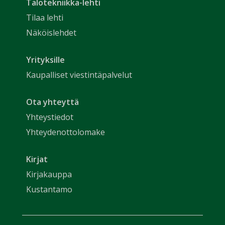
Talotekniikka-lehti
Tilaa lehti
Näköislehdet
Yrityksille
Kaupalliset viestintäpalvelut
Ota yhteyttä
Yhteystiedot
Yhteydenottolomake
Kirjat
Kirjakauppa
Kustantamo