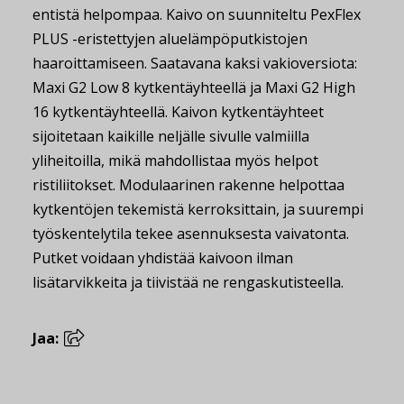
entistä helpompaa. Kaivo on suunniteltu PexFlex
PLUS -eristettyjen aluelämpöputkistojen
haaroittamiseen. Saatavana kaksi vakioversiota:
Maxi G2 Low 8 kytkentäyhteellä ja Maxi G2 High
16 kytkentäyhteellä. Kaivon kytkentäyhteet
sijoitetaan kaikille neljälle sivulle valmiilla
yliheitoilla, mikä mahdollistaa myös helpot
ristiliitokset. Modulaarinen rakenne helpottaa
kytkentöjen tekemistä kerroksittain, ja suurempi
työskentelytila tekee asennuksesta vaivatonta.
Putket voidaan yhdistää kaivoon ilman
lisätarvikkeita ja tiivistää ne rengaskutisteella.
Jaa: