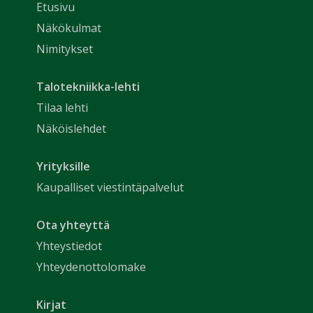
Etusivu
Näkökulmat
Nimitykset
Talotekniikka-lehti
Tilaa lehti
Näköislehdet
Yrityksille
Kaupalliset viestintäpalvelut
Ota yhteyttä
Yhteystiedot
Yhteydenottolomake
Kirjat