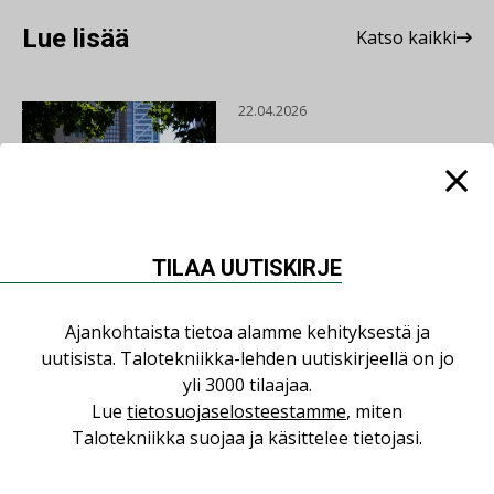
Lue lisää
Katso kaikki
22.04.2026
HALLINTAJÄRJESTELMÄ
EG
TILAA UUTISKIRJE
22.04.2026
Ajankohtaista tietoa alamme kehityksestä ja
ILMASTOINTITEKNIIKAN
uutisista. Talotekniikka-lehden uutiskirjeellä on jo
RATKAISU SYSTEMAIR
yli 3000 tilaajaa.
Lue
tietosuojaselosteestamme
, miten
Talotekniikka suojaa ja käsittelee tietojasi.
22.04.2026