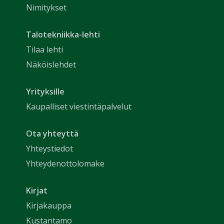
Nimitykset
Talotekniikka-lehti
Tilaa lehti
Näköislehdet
Yrityksille
Kaupalliset viestintäpalvelut
Ota yhteyttä
Yhteystiedot
Yhteydenottolomake
Kirjat
Kirjakauppa
Kustantamo