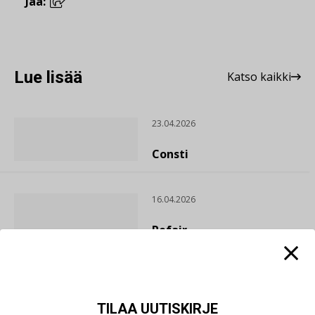
Jaa:
Lue lisää
Katso kaikki
23.04.2026
Consti
16.04.2026
Refair
20.01.2026
Granlund Oy
TILAA UUTISKIRJE