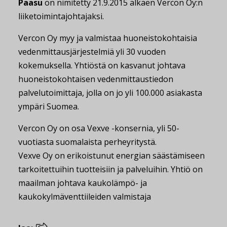
Paasu
on nimitetty 21.9.2015 alkaen Vercon Oy:n
liiketoimintajohtajaksi.
Vercon Oy myy ja valmistaa huoneistokohtaisia
vedenmittausjärjestelmiä yli 30 vuoden
kokemuksella. Yhtiöstä on kasvanut johtava
huoneistokohtaisen vedenmittaustiedon
palvelutoimittaja, jolla on jo yli 100.000 asiakasta
ympäri Suomea.
Vercon Oy on osa Vexve -konsernia, yli 50-
vuotiasta suomalaista perheyritystä.
Vexve Oy on erikoistunut energian säästämiseen
tarkoitettuihin tuotteisiin ja palveluihin. Yhtiö on
maailman johtava kaukolämpö- ja
kaukokylmäventtiileiden valmistaja