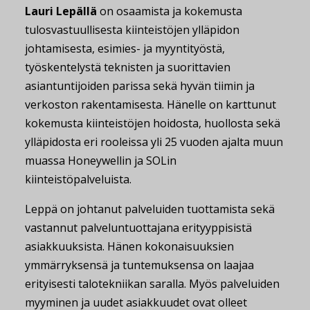
Lauri Lepällä
on osaamista ja kokemusta
tulosvastuullisesta kiinteistöjen ylläpidon
johtamisesta, esimies- ja myyntityöstä,
työskentelystä teknisten ja suorittavien
asiantuntijoiden parissa sekä hyvän tiimin ja
verkoston rakentamisesta. Hänelle on karttunut
kokemusta kiinteistöjen hoidosta, huollosta sekä
ylläpidosta eri rooleissa yli 25 vuoden ajalta muun
muassa Honeywellin ja SOLin
kiinteistöpalveluista.
Leppä on johtanut palveluiden tuottamista sekä
vastannut palveluntuottajana erityyppisistä
asiakkuuksista. Hänen kokonaisuuksien
ymmärryksensä ja tuntemuksensa on laajaa
erityisesti talotekniikan saralla. Myös palveluiden
myyminen ja uudet asiakkuudet ovat olleet