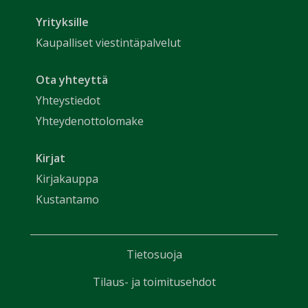
Yrityksille
Kaupalliset viestintäpalvelut
Ota yhteyttä
Yhteystiedot
Yhteydenottolomake
Kirjat
Kirjakauppa
Kustantamo
Tietosuoja
Tilaus- ja toimitusehdot