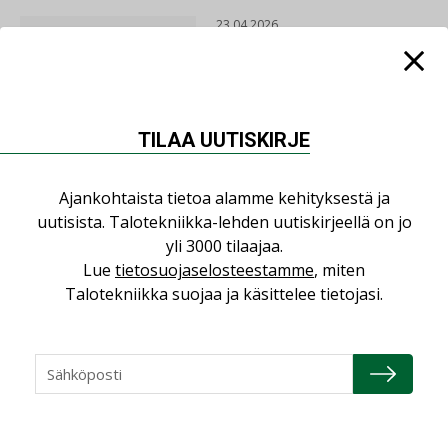
23.04.2026
Consti
16.04.2026
TILAA UUTISKIRJE
Refair
Ajankohtaista tietoa alamme kehityksestä ja
uutisista. Talotekniikka-lehden uutiskirjeellä on jo
20.01.2026
yli 3000 tilaajaa.
Lue
tietosuojaselosteestamme
, miten
Granlund Oy
Talotekniikka suojaa ja käsittelee tietojasi.