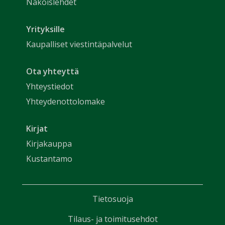
Näköislehdet
Yrityksille
Kaupalliset viestintäpalvelut
Ota yhteyttä
Yhteystiedot
Yhteydenottolomake
Kirjat
Kirjakauppa
Kustantamo
Tietosuoja
Tilaus- ja toimitusehdot