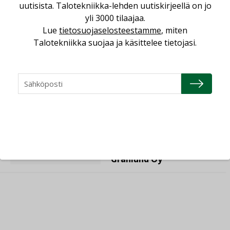
uutisista. Talotekniikka-lehden uutiskirjeellä on jo
yli 3000 tilaajaa.
23.04.2026
Lue
tietosuojaselosteestamme
, miten
Talotekniikka suojaa ja käsittelee tietojasi.
Consti
16.04.2026
Refair
20.01.2026
Granlund Oy