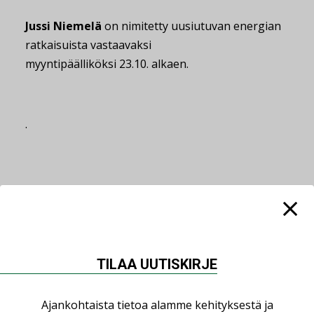
Jussi Niemelä
on nimitetty uusiutuvan energian
ratkaisuista vastaavaksi
myyntipäälliköksi 23.10. alkaen.
.
Jaa:
TILAA UUTISKIRJE
Lue lisää
Katso kaikki
Ajankohtaista tietoa alamme kehityksestä ja