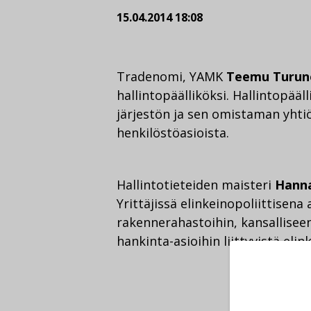
15.04.2014 18:08
Tradenomi, YAMK
Teemu Turun
hallintopäälliköksi. Hallintopää
järjestön ja sen omistaman yhtiö
henkilöstöasioista.
Hallintotieteiden maisteri
Hann
Yrittäjissä elinkeinopoliittisena
rakennerahastoihin, kansalliseen
hankinta-asioihin liittyvistä elin