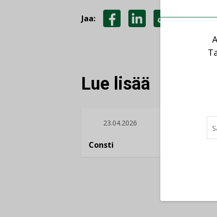
Jaa:
JAA
JAA
KOPIOI
A
FACEBOOKISSA
LINKEDINISSÄ
LINKKI
Ta
Lue lisää
23.04.2026
16.
Consti
Refair