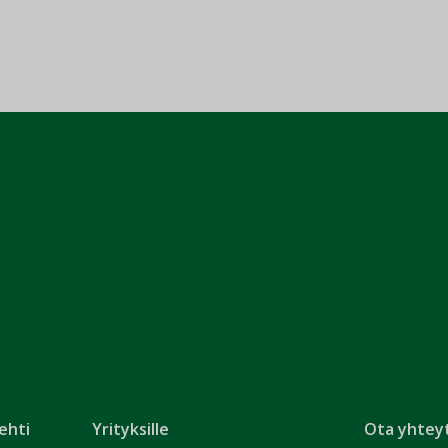
ehti
Yrityksille
Ota yhtey