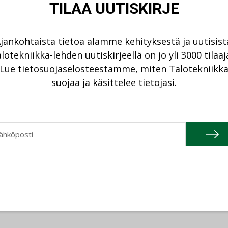
TILAA UUTISKIRJE
jankohtaista tietoa alamme kehityksestä ja uutisist
lotekniikka-lehden uutiskirjeellä on jo yli 3000 tilaaj
Lue
tietosuojaselosteestamme
, miten Talotekniikk
suojaa ja käsittelee tietojasi.
Katso kaikki
04.2026
20.01.2026
Granlund Oy