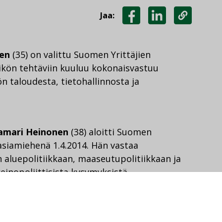
Jaa:
JAA
JAA
KOPIOI
FACEBOOKISSA
LINKEDINISSÄ
LINKKI
en
(35) on valittu Suomen Yrittäjien
llikön tehtäviin kuuluu kokonaisvastuu
n taloudesta, tietohallinnosta ja
amari Heinonen
(38) aloitti Suomen
 asiamiehenä 1.4.2014. Hän vastaa
 aluepolitiikkaan, maaseutupolitiikkaan ja
keinopoliittisista kysymyksistä.