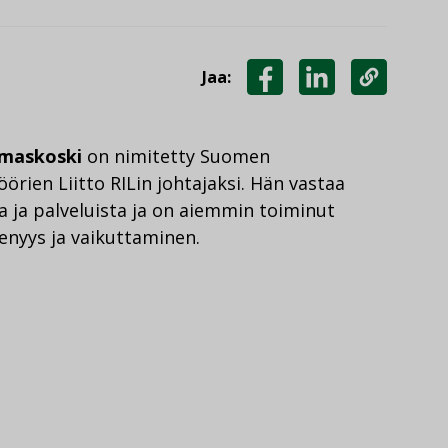
Jaa:
JAA
JAA
KOPIOI
FACEBOOKISSA
LINKEDINISSÄ
LINKKI
maskoski
on nimitetty Suomen
örien Liitto RILin johtajaksi. Hän vastaa
ta ja palveluista ja on aiemmin toiminut
senyys ja vaikuttaminen.