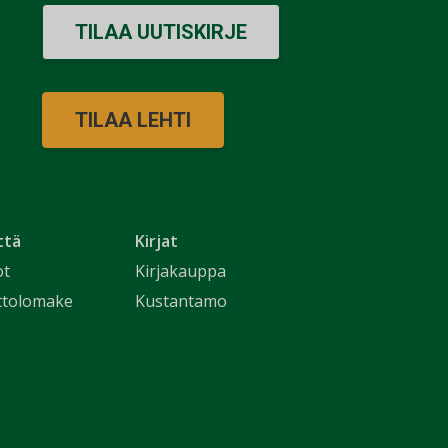
TILAA UUTISKIRJE
TILAA LEHTI
ttä
Kirjat
ot
Kirjakauppa
ttolomake
Kustantamo