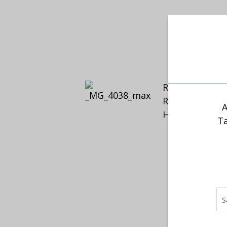
Restonomi (A
Rakennusinsinö
A
Hän on toiminu
Ta