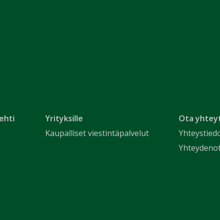
ehti
Yrityksille
Ota yhtey
Kaupalliset viestintäpalvelut
Yhteystied
Yhteydeno