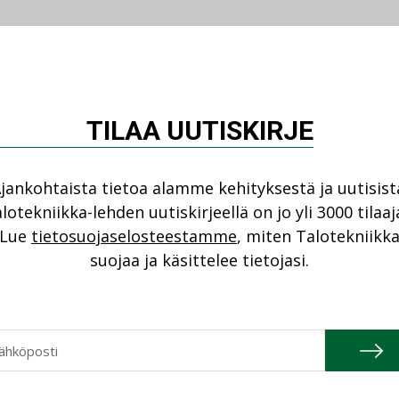
TILAA UUTISKIRJE
MK)
Ville Raasakka
on nimitetty Suomen
örien Liitto RILin koulutussuunnittelijaksi.
jankohtaista tietoa alamme kehityksestä ja uutisist
t aiemmin RILIn koulutussihteerinä.
lotekniikka-lehden uutiskirjeellä on jo yli 3000 tilaaj
Lue
tietosuojaselosteestamme
, miten Talotekniikk
suojaa ja käsittelee tietojasi.