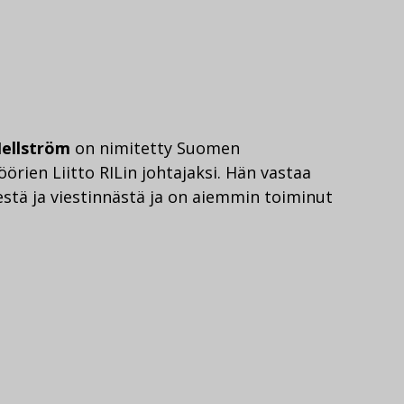
Hellström
on nimitetty Suomen
örien Liitto RILin johtajaksi. Hän vastaa
estä ja viestinnästä ja on aiemmin toiminut