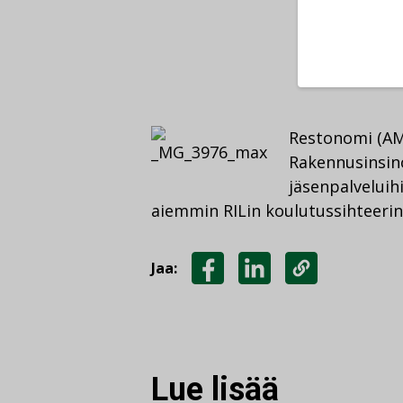
Restonomi (A
Rakennusinsinö
jäsenpalveluih
aiemmin RILin koulutussihteerin
Jaa:
JAA
JAA
KOPIOI
FACEBOOKISSA
LINKEDINISSÄ
LINKKI
Lue lisää