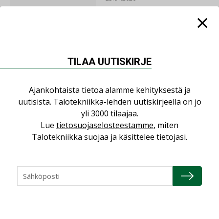
Consti
16.04.2026
TILAA UUTISKIRJE
Refair
Ajankohtaista tietoa alamme kehityksestä ja
uutisista. Talotekniikka-lehden uutiskirjeellä on jo
20.01.2026
yli 3000 tilaajaa.
Lue
tietosuojaselosteestamme
, miten
Granlund Oy
Talotekniikka suojaa ja käsittelee tietojasi.