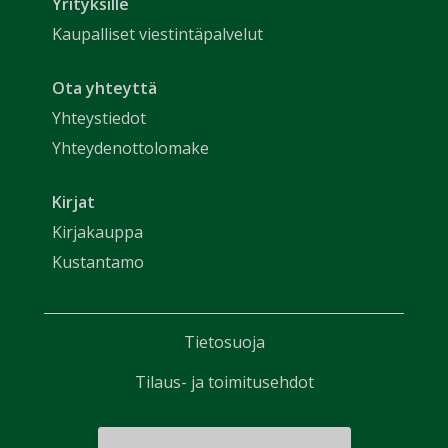
Yrityksille
Kaupalliset viestintäpalvelut
Ota yhteyttä
Yhteystiedot
Yhteydenottolomake
Kirjat
Kirjakauppa
Kustantamo
Tietosuoja
Tilaus- ja toimitusehdot