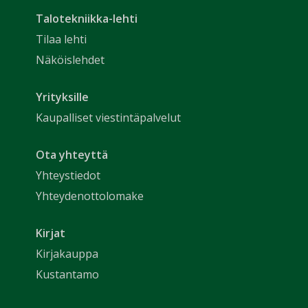
Talotekniikka-lehti
Tilaa lehti
Näköislehdet
Yrityksille
Kaupalliset viestintäpalvelut
Ota yhteyttä
Yhteystiedot
Yhteydenottolomake
Kirjat
Kirjakauppa
Kustantamo