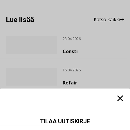
Lue lisää
Katso kaikki
23.04.2026
Consti
16.04.2026
Refair
20.01.2026
Granlund Oy
TILAA UUTISKIRJE