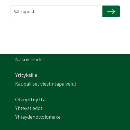
Uutiset
Etusivu
Näkökulmat
Nimitykset
Talotekniikka-lehti
Tilaa lehti
Näköislehdet
Yrityksille
Kaupalliset viestintäpalvelut
Ota yhteyttä
Yhteystiedot
Yhteydenottolomake