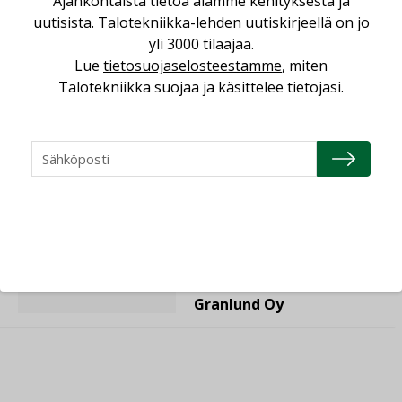
Ajankohtaista tietoa alamme kehityksestä ja
Lue lisää
Katso kaikki
uutisista. Talotekniikka-lehden uutiskirjeellä on jo
yli 3000 tilaajaa.
Lue
tietosuojaselosteestamme
, miten
23.04.2026
Talotekniikka suojaa ja käsittelee tietojasi.
Consti
16.04.2026
Refair
20.01.2026
Granlund Oy