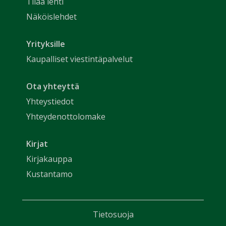
Tilaa lehti
Näköislehdet
Yrityksille
Kaupalliset viestintäpalvelut
Ota yhteyttä
Yhteystiedot
Yhteydenottolomake
Kirjat
Kirjakauppa
Kustantamo
Tietosuoja