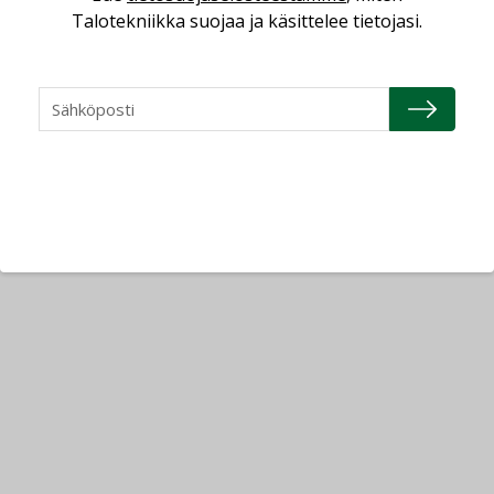
Talotekniikka suojaa ja käsittelee tietojasi.
16.04.2026
Refair
20.01.2026
Granlund Oy