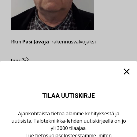
Rkm
Pasi Jäväjä
rakennusvalvojaksi.
Jaa:
Lue lisää
Katso kaikki
TILAA UUTISKIRJE
Ajankohtaista tietoa alamme kehityksestä ja
23.04.2026
uutisista. Talotekniikka-lehden uutiskirjeellä on jo
Consti
yli 3000 tilaajaa.
Lue
tietosuojaselosteestamme
, miten