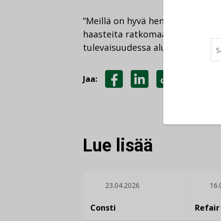
”Meillä on hyvä henkilöstö, jon
haasteita ratkomaan. Tavoittee
tulevaisuudessa alueemme johtav
Jaa:
JAA
JAA
KOPIOI
FACEBOOKISSA
LINKEDINISSÄ
LINKKI
Lue lisää
23.04.2026
16.
Consti
Refair