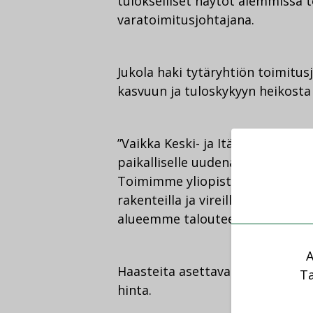
tulokselliset näytöt aiemmissa t
varatoimitusjohtajana.
Jukola haki tytäryhtiön toimitus
kasvuun ja tuloskykyyn heikosta
”Vaikka Keski- ja Itä-Suomen ra
paikalliselle uudenaikaiselle rake
Toimimme yliopistokaupungeissa 
rakenteilla ja vireillä lukuisia 
alueemme talouteen”, hän totea
A
Haasteita asettavat hyvien ton
Ta
hinta.