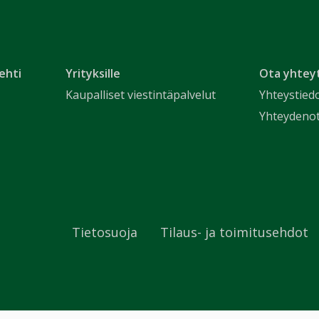
ehti
Yrityksille
Ota yhtey
Kaupalliset viestintäpalvelut
Yhteystied
Yhteydeno
Tietosuoja
Tilaus- ja toimitusehdot