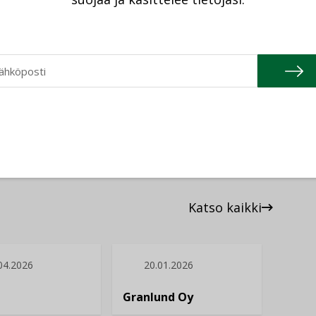
ka kanssa lähdemme yhteistyössä näitä
na on vakiinnuttaa toimintamme sekä olla
a rakentaja”, Tomi Jukola sanoo.
Katso kaikki
04.2026
20.01.2026
Granlund Oy