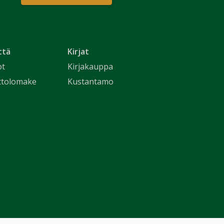
ttä
Kirjat
ot
Kirjakauppa
ttolomake
Kustantamo