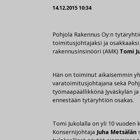
14.12.2015 10:34
Pohjola Rakennus Oy:n tytäryhti
toimitusjohtajaksi ja osakkaaksi
rakennusinsinööri (AMK)
Tomi J
Hän on toiminut aikaisemmin yh
varatoimitusjohtajana sekä Poh
työmaapäällikkönä Jyväskylän j
ennestään tytäryhtiön osakas.
Tomi Jukolalla on yli 10 vuoden
Konsernijohtaja
Juha Metsälän
m