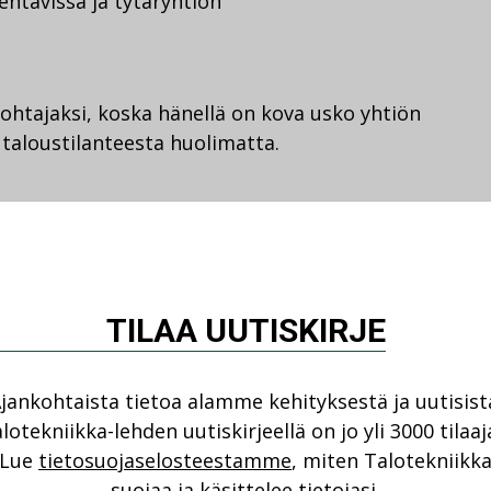
ehtävissä ja tytäryhtiön
johtajaksi, koska hänellä on kova usko yhtiön
 taloustilanteesta huolimatta.
kentamisen näkymät ovat haastavat,
nnusliikkeelle löytyy täältä jalansijaa.
ja muuttovoittoalueilla, joilla on
isoja hankkeita. Ne tuovat uskoa koko
TILAA UUTISKIRJE
a.
jankohtaista tietoa alamme kehityksestä ja uutisist
ttien puute sekä rakennusoikeuden kova
lotekniikka-lehden uutiskirjeellä on jo yli 3000 tilaaj
Lue
tietosuojaselosteestamme
, miten Talotekniikk
suojaa ja käsittelee tietojasi.