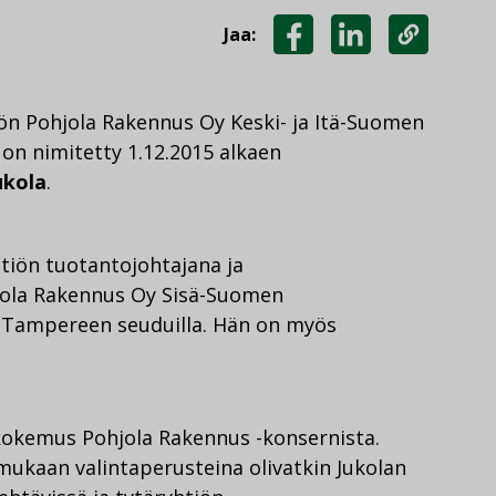
Jaa:
JAA
JAA
KOPIOI
FACEBOOKISSA
LINKEDINISSÄ
LINKKI
ön Pohjola Rakennus Oy Keski- ja Itä-Suomen
 on nimitetty 1.12.2015 alkaen
ukola
.
tiön tuotantojohtajana ja
jola Rakennus Oy Sisä-Suomen
a Tampereen seuduilla. Hän on myös
 kokemus Pohjola Rakennus -konsernista.
ukaan valintaperusteina olivatkin Jukolan