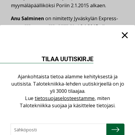
myymäläpäälliköksi Poriin 2.1.2015 alkaen.
Anu Salminen
on nimitetty Jyväskylän Express-
myymälän myymäläpäälliköksi 2.1.2015 alkaen.
Marina Laitila
on nimitetty Express-
ketjuassistentiksi 2.1.2015 alkaen
toimipaikkanaan Vantaan Kolohonka.
TILAA UUTISKIRJE
Jukka Hovisilta
on nimitetty LVI-tuotteiden
Ajankohtaista tietoa alamme kehityksestä ja
Express-valikoimapäälliköksi 15.12.2014 alkaen
uutisista. Talotekniikka-lehden uutiskirjeellä on jo
toimipaikkanaan Vantaan Kolohonka.
yli 3000 tilaajaa.
Pertti Tuomi
on nimitetty aluemyyntipäälliköksi
Lue
tietosuojaselosteestamme
, miten
Talotekniikka suojaa ja käsittelee tietojasi.
1.12.2014 alkaen toimipaikkanaan Lahti.
Jani Pitkänen
on nimitetty LVI-tuotteiden
Express-myyjäksi Lahden myymälään 10.11.2014