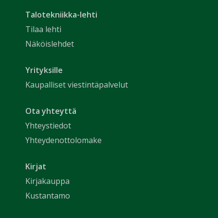
Talotekniikka-lehti
Tilaa lehti
Näköislehdet
Yrityksille
Kaupalliset viestintäpalvelut
Ota yhteyttä
Yhteystiedot
Yhteydenottolomake
Kirjat
Kirjakauppa
Kustantamo