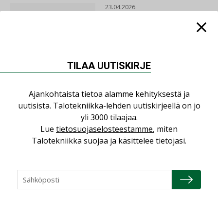
23.04.2026
Consti
16.04.2026
TILAA UUTISKIRJE
Refair
Ajankohtaista tietoa alamme kehityksestä ja
uutisista. Talotekniikka-lehden uutiskirjeellä on jo
20.01.2026
yli 3000 tilaajaa.
Lue
tietosuojaselosteestamme
, miten
Granlund Oy
Talotekniikka suojaa ja käsittelee tietojasi.