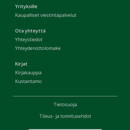
Yrityksille
Kaupalliset viestintäpalvelut
Ota yhteyttä
Yhteystiedot
Yhteydenottolomake
Kirjat
Kirjakauppa
Kustantamo
Tietosuoja
Tilaus- ja toimitusehdot