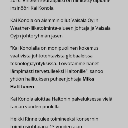
2016. Rinteen seuraajaksi on nimitetty diplomi-
insinööri Kai Konola.
Kai Konola on aiemmin ollut Vaisala Oyj:n
Weather-liiketoiminta-alueen johtaja ja Vaisala
Oyj:n johtoryhmän jäsen.
”Kai Konolalla on monipuolinen kokemus
vaativista johtotehtävistä globaaleissa
teknologiayrityksissä. Toivotamme hänet
lämpimästi tervetulleeksi Haltonille”, sanoo
yhtiön hallituksen puheenjohtaja
Mika
Halttunen
.
Kai Konola aloittaa Haltonin palveluksessa vielä
tämän vuoden puolella.
Heikki Rinne tulee toimineeksi konsernin
toimitusjohtajana 13 vuoden ajan.