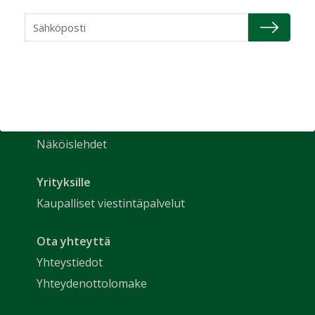
Uutiset
Etusivu
Näkökulmat
Nimitykset
Talotekniikka-lehti
Tilaa lehti
Näköislehdet
Yrityksille
Kaupalliset viestintäpalvelut
Ota yhteyttä
Yhteystiedot
Yhteydenottolomake