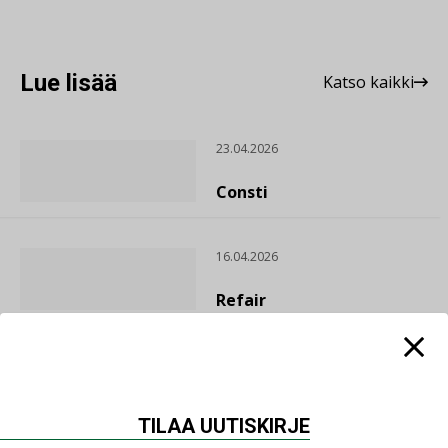
Lue lisää
Katso kaikki
23.04.2026
Consti
16.04.2026
Refair
20.01.2026
Granlund Oy
TILAA UUTISKIRJE