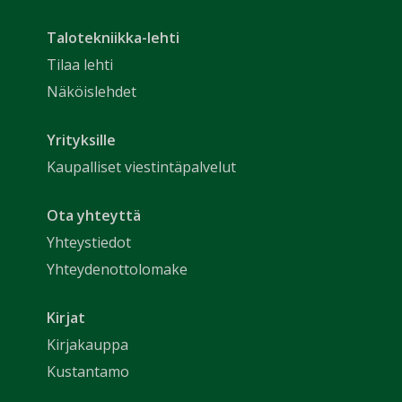
Talotekniikka-lehti
Tilaa lehti
Näköislehdet
Yrityksille
Kaupalliset viestintäpalvelut
Ota yhteyttä
Yhteystiedot
Yhteydenottolomake
Kirjat
Kirjakauppa
Kustantamo