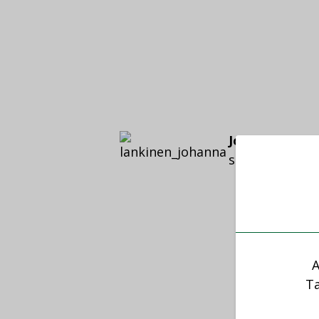
Johanna Lank
suunnittelun pr
A
Ta