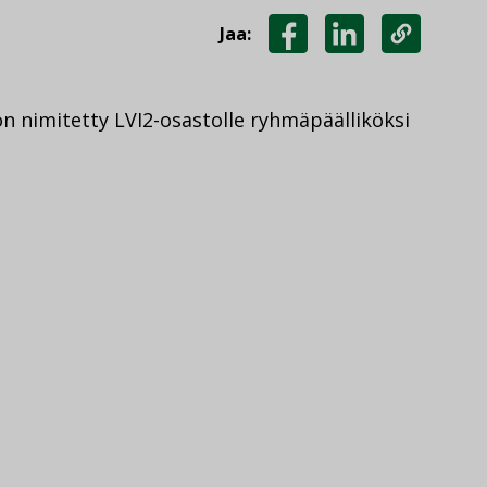
Jaa:
JAA
JAA
KOPIOI
FACEBOOKISSA
LINKEDINISSÄ
LINKKI
n nimitetty LVI2-osastolle ryhmäpäälliköksi