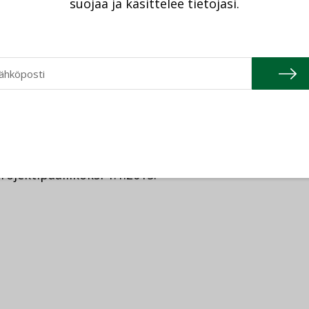
suojaa ja käsittelee tietojasi.
ho
on nimitetty LVI2-osastolle LVI-
ojektipäälliköksi 1.1.2015.