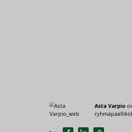
Asta Varpio
on
ryhmäpäällikök