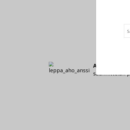
Anssi Leppäa
suunnittelun pr