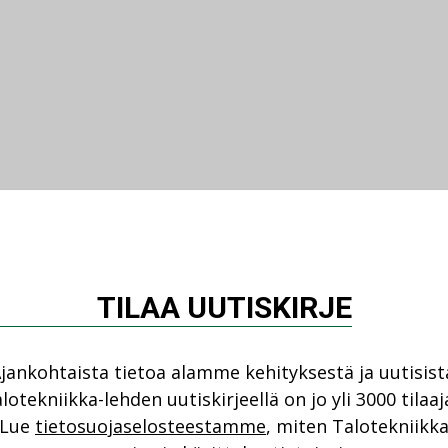
inen
on nimitetty LVI2-osastolle LVI-
ojektipäälliköksi 1.1.2015.
TILAA UUTISKIRJE
jankohtaista tietoa alamme kehityksestä ja uutisist
lotekniikka-lehden uutiskirjeellä on jo yli 3000 tilaaj
Lue
tietosuojaselosteestamme
, miten Talotekniikk