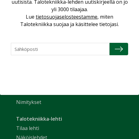
uutisista. Talotekniikka-lehden uutiskirjeellä on jo
yli 3000 tilaajaa.
Lue
tietosuojaselosteestamme
, miten
Talotekniikka suojaa ja käsittelee tietojasi.
Uutiset
Etusivu
Näkökulmat
Nimitykset
Talotekniikka-lehti
Tilaa lehti
Näköislehdet