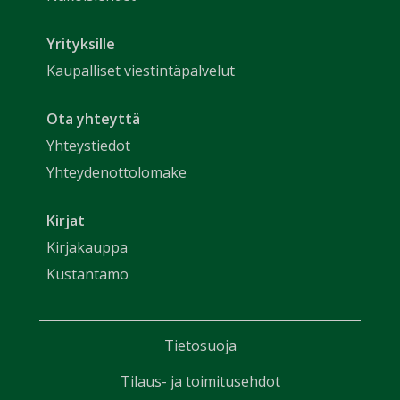
Yrityksille
Kaupalliset viestintäpalvelut
Ota yhteyttä
Yhteystiedot
Yhteydenottolomake
Kirjat
Kirjakauppa
Kustantamo
Tietosuoja
Tilaus- ja toimitusehdot