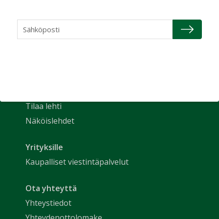
Uutiset
Etusivu
Näkökulmat
Nimitykset
Talotekniikka-lehti
Tilaa lehti
Näköislehdet
Yrityksille
Kaupalliset viestintäpalvelut
Ota yhteyttä
Yhteystiedot
Yhteydenottolomake