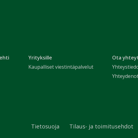
ehti
Yrityksille
Ota yhtey
Kaupalliset viestintäpalvelut
Yhteystied
Yhteydeno
Tietosuoja
Tilaus- ja toimitusehdot