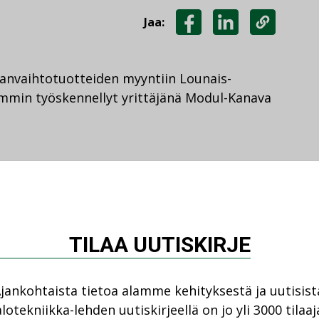
Jaa:
JAA
JAA
KOPIOI
FACEBOOKISSA
LINKEDINISSÄ
LINKKI
anvaihtotuotteiden myyntiin Lounais-
emmin työskennellyt yrittäjänä Modul-Kanava
JAA
KOPIOI
OOKISSA
INKEDINISSÄ
LINKKI
TILAA UUTISKIRJE
ä
Katso kaikki
jankohtaista tietoa alamme kehityksestä ja uutisist
lotekniikka-lehden uutiskirjeellä on jo yli 3000 tilaaj