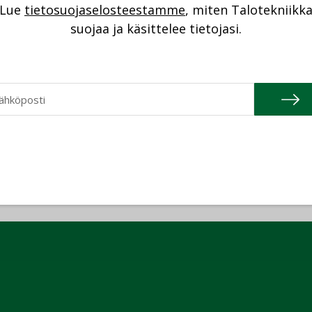
04.2026
Lue
tietosuojaselosteestamme
20.01.2026
, miten Talotekniikk
suojaa ja käsittelee tietojasi.
Granlund Oy