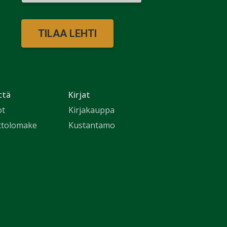
TILAA LEHTI
ttä
Kirjat
ot
Kirjakauppa
ttolomake
Kustantamo