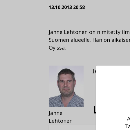
13.10.2013 20:58
Janne Lehtonen on nimitetty ilm
Suomen alueelle. Hän on aikais
Oy:ssä.
Jaa:
JAA
FACEB
L
Lue lisä
Janne
A
Lehtonen
Ta