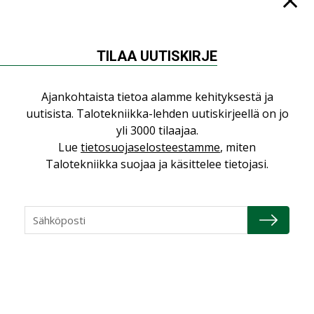
16.04.2026
Refair
TILAA UUTISKIRJE
20.01.2026
Ajankohtaista tietoa alamme kehityksestä ja
uutisista. Talotekniikka-lehden uutiskirjeellä on jo
Granlund Oy
yli 3000 tilaajaa.
Lue
tietosuojaselosteestamme
, miten
Talotekniikka suojaa ja käsittelee tietojasi.