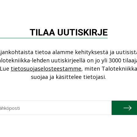
TILAA UUTISKIRJE
a Eskola
jatkaa Caverionin palveluksessa
ursointi ja henkilöstön kehittäminen.
jankohtaista tietoa alamme kehityksestä ja uutisist
lotekniikka-lehden uutiskirjeellä on jo yli 3000 tilaaj
Lue
tietosuojaselosteestamme
, miten Talotekniikk
suojaa ja käsittelee tietojasi.
Katso kaikki
04.2026
20.01.2026