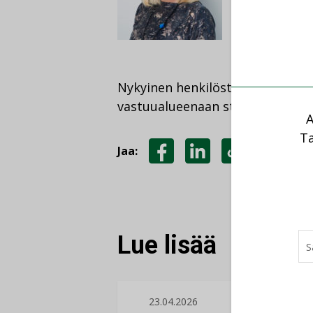
Nykyinen henkilöstöjohtaja
Merj
vastuualueenaan strateginen res
A
Ta
Jaa:
JAA
JAA
KOPIOI
FACEBOOKISSA
LINKEDINISSÄ
LINKKI
Lue lisää
23.04.2026
16.