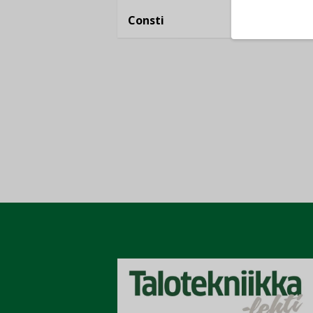
Consti
Refair