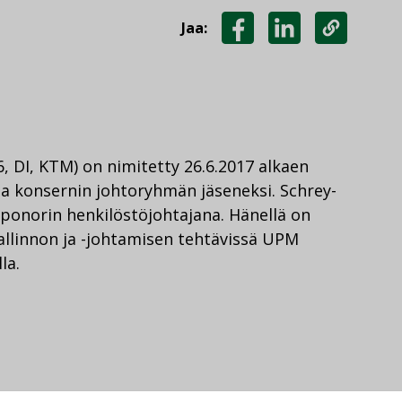
Jaa:
JAA
JAA
KOPIOI
FACEBOOKISSA
LINKEDINISSÄ
LINKKI
6, DI, KTM) on nimitetty 26.6.2017 alkaen
ja konsernin johtoryhmän jäseneksi. Schrey-
Uponorin henkilöstöjohtajana. Hänellä on
hallinnon ja -johtamisen tehtävissä UPM
la.