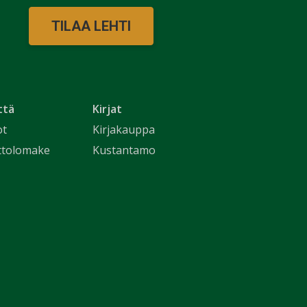
TILAA LEHTI
ttä
Kirjat
ot
Kirjakauppa
ttolomake
Kustantamo