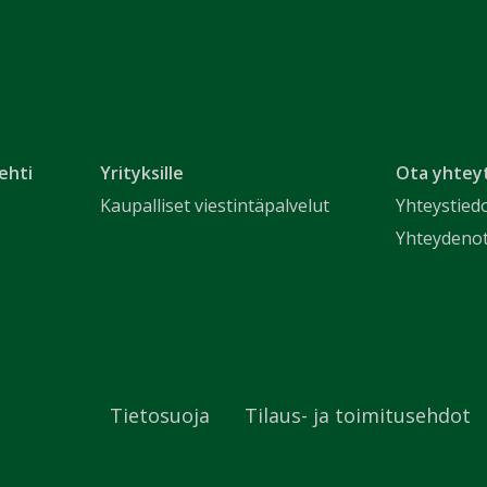
ehti
Yrityksille
Ota yhtey
Kaupalliset viestintäpalvelut
Yhteystied
Yhteydeno
Tietosuoja
Tilaus- ja toimitusehdot