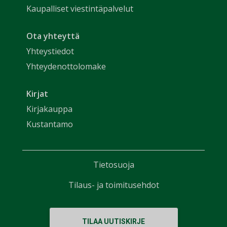
Kaupalliset viestintäpalvelut
Ota yhteyttä
Yhteystiedot
Yhteydenottolomake
Kirjat
Kirjakauppa
Kustantamo
Tietosuoja
Tilaus- ja toimitusehdot
TILAA UUTISKIRJE