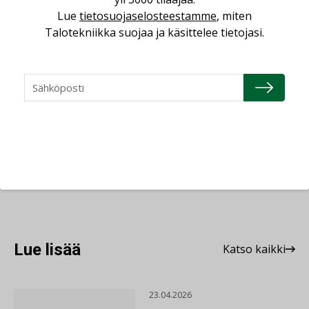
Lue
tietosuojaselosteestamme
, miten
Talotekniikka suojaa ja käsittelee tietojasi.
Antti Kilpi
työnjohtajaksi Etelä-Suomi
Linjasaneeraukseen.
Jaa:
Lue lisää
Katso kaikki
23.04.2026