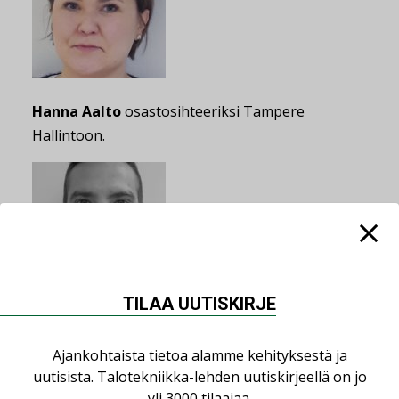
Hanna Aalto
osastosihteeriksi Tampere
Hallintoon.
TILAA UUTISKIRJE
Topi Niemi
LVI-projektinhoitajaksi Tampere
Service-yksikköön.
Ajankohtaista tietoa alamme kehityksestä ja
uutisista. Talotekniikka-lehden uutiskirjeellä on jo
yli 3000 tilaajaa.