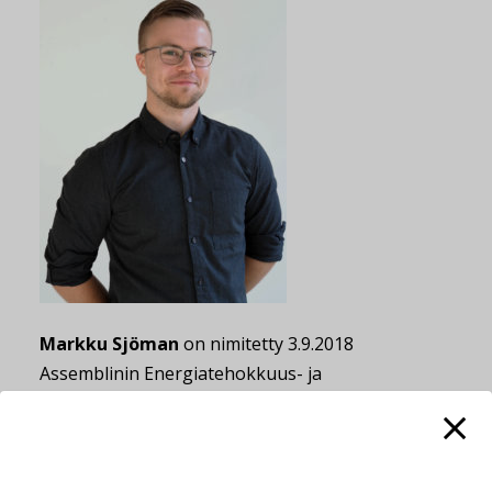
Markku Sjöman
on nimitetty 3.9.2018
Assemblinin Energiatehokkuus- ja
elinkaaripalvelut -yksikköön projektijohtajaksi,
toimipaikkanaan Helsinki. Sjömän on nimitetty
myös jäseneksi Assemblinin Energia-yksikön