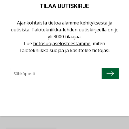
johtoryhmään.
TILAA UUTISKIRJE
Jaa:
Ajankohtaista tietoa alamme kehityksestä ja
uutisista. Talotekniikka-lehden uutiskirjeellä on jo
yli 3000 tilaajaa.
Lue
tietosuojaselosteestamme
, miten
Lue lisää
Katso kaikki
Talotekniikka suojaa ja käsittelee tietojasi.
23.04.2026
Consti
16.04.2026
Refair