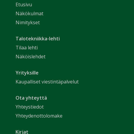
Etusivu
Näkökulmat
Nimitykset
Talotekniikka-lehti
Tilaa lehti
Näköislehdet
Yrityksille
Kaupalliset viestintäpalvelut
Ota yhteyttä
Yhteystiedot
Yhteydenottolomake
Kirjat