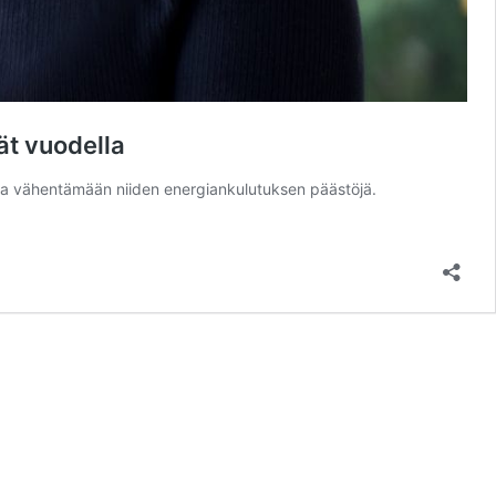
ät vuodella
 ja vähentämään niiden energiankulutuksen päästöjä.