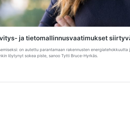
vitys- ja tietomallinnusvaatimukset siirtyv
litsemiseksi: on autettu parantamaan rakennusten energiatehokkuutta
enkin löytynyt sokea piste, sanoo Tytti Bruce-Hyrkäs.