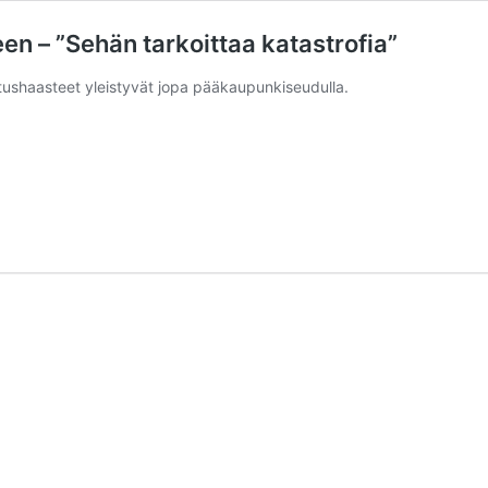
een – ”Sehän tarkoittaa katastrofia”
tushaasteet yleistyvät jopa pääkaupunkiseudulla.