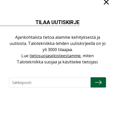
16.04.2026
Refair
TILAA UUTISKIRJE
20.01.2026
Ajankohtaista tietoa alamme kehityksestä ja
uutisista. Talotekniikka-lehden uutiskirjeellä on jo
Granlund Oy
yli 3000 tilaajaa.
Lue
tietosuojaselosteestamme
, miten
Talotekniikka suojaa ja käsittelee tietojasi.